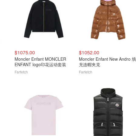
$1075.00
$1052.00
Moncler Enfant MONCLER
Moncler Enfant New Andro 填
ENFANT logo印花运动套装
充连帽夹克
Farfetch
Farfetch