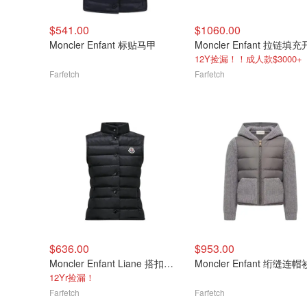
$541.00
$1060.00
Moncler Enfant 标贴马甲
Moncler Enfant 拉链填
12Y捡漏！！成人款$3000+
Farfetch
Farfetch
$636.00
$953.00
Moncler Enfant Liane 搭扣马甲
Moncler Enfant 绗缝连帽
12Yr捡漏！
Farfetch
Farfetch