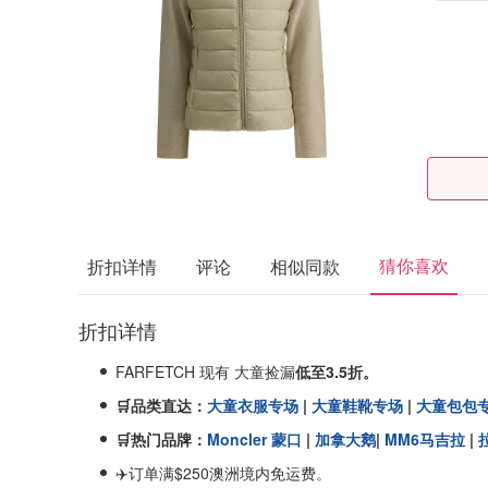
猜你喜欢
折扣详情
评论
相似同款
折扣详情
FARFETCH 现有 大童捡漏
低至3.5折。
🛒品类直达：
大童衣服专场
|
大童鞋靴专场
|
大童包包
🛒热门品牌：
Moncler 蒙口
|
加拿大鹅
|
MM6马吉拉
|
✈️订单满$250澳洲境内免运费。