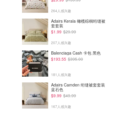
264人感兴趣
Adairs Kerala 橄榄棕榈绗缝被
套套装
$1.99
$29.99
207人感兴趣
Balenciaga Cash 卡包 黑色
$193.55
$395.00
$843.00
$218.00
$2594.00
$545.00
Canada Goose Mila 外套
Ganni 天鹅绒连帽拉链卫衣
181人感兴趣
Adairs Camden 绗缝被套套装
Farfetch
Farfetch
蓝石色
$9.99
$49.99
167人感兴趣