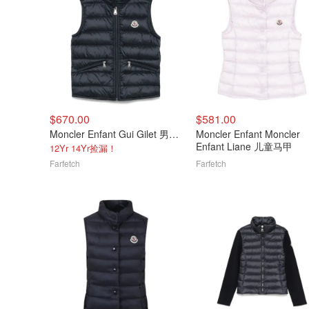
$670.00
$581.00
Moncler Enfant Gui Gilet 男士羽绒马甲
Moncler Enfant Moncler
Enfant Liane 儿童马甲
12Yr 14Yr捡漏！
Farfetch
Farfetch