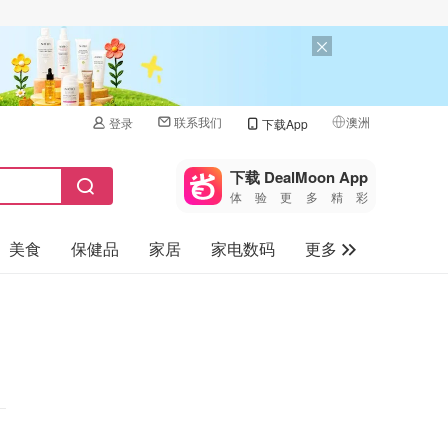
联系我们
澳洲
登录
下载App
🇺🇸
美国
下载 DealMoon App
体验更多精彩
🇨🇳
中国
美食
保健品
家居
家电数码
更多
🇨🇦
加拿大
🇬🇧
汽车
英国
旅游
🇩🇪
德国
母婴儿童
🇫🇷
法国
🇮🇹
意大利