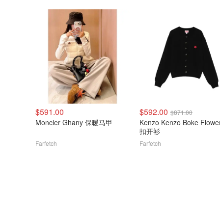
$591.00
$592.00
$871.00
Moncler Ghany 保暖马甲
Kenzo Kenzo Boke Flowe
扣开衫
Farfetch
Farfetch