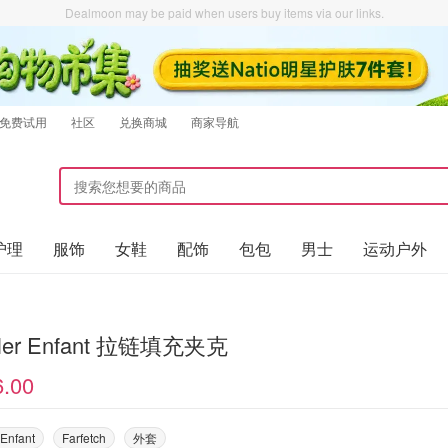
Dealmoon may be paid when users buy items via our links.
免费试用
社区
兑换商城
商家导航
护理
服饰
女鞋
配饰
包包
男士
运动户外
ler Enfant 拉链填充夹克
6.00
Enfant
Farfetch
外套