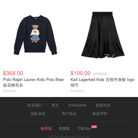
$368.00
$100.00
$166.00
Polo Ralph Lauren Kids Polo Bear
Karl Lagerfeld Kids 百褶半身裙 logo
嵌花棉毛衣
细节
Farfetch
Farfetch
联系我们
黑五
InRewards
饭团外卖
隐私条款
用户协议
版权声明
触屏版
电脑版
下载App
2019©dealmoon.com.au