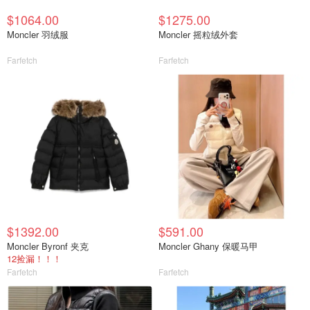
$1064.00
$1275.00
Moncler 羽绒服
Moncler 摇粒绒外套
Farfetch
Farfetch
$1392.00
$591.00
Moncler Byronf 夹克
Moncler Ghany 保暖马甲
12捡漏！！！
Farfetch
Farfetch