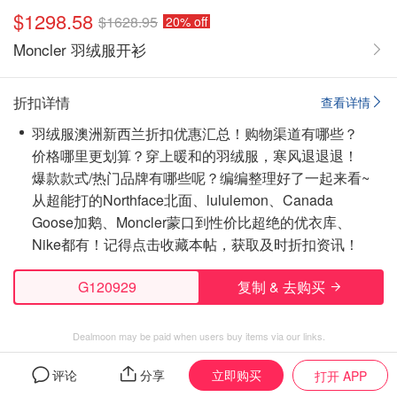
$1298.58
$1628.95
20% off
Moncler 羽绒服开衫
折扣详情
查看详情
羽绒服澳洲新西兰折扣优惠汇总！购物渠道有哪些？
价格哪里更划算？穿上暖和的羽绒服，寒风退退退！
爆款款式/热门品牌有哪些呢？编编整理好了一起来看~
从超能打的Northface北面、lululemon、Canada
Goose加鹅、Moncler蒙口到性价比超绝的优衣库、
Nike都有！
记得点击收藏本帖，获取及时折扣资讯！
G120929
复制 & 去购买
Dealmoon may be paid when users buy items via our links.
立即购买
评论
分享
打开 APP
Moncler
的全部促销商品