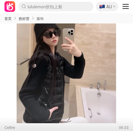
🇦🇺
lululemon折扣上新
AU
Sasa美妆护肤3.5折
SSENSE年中2.5折
FreshBeauty好价汇总
Cettire降价+叠9折
WWS Coles超市实拍
viagogo二手票捡漏
Myer超级周末
The Outnet奢牌1折起
David Jones 3折起
Flannels大牌1折
Perfumes Club护肤1折
AMIRO面罩$251
Amazon折扣汇总
eToro入金$200送$50
Amazon数码好物
ICONIC本周7.5折
ThedoubleF高奢地板价
Moose Knuckles 6折
丝芙兰5折起
EUFY摄像头$98
Selenichast首饰2折
Trip机票酒店促销
YSL送5件彩妆礼
Amazon家居好物
Amazon美妆护肤
雅漾大喷$8
过敏原检测盒$33
伊索独家赠50ml沐浴露
科颜氏高保湿面霜$29
SEALIFE海洋馆门票6折
丝塔芙大白罐$16
订阅Newsletter送香薰
Cult Beauty 6.8折
Harrods圣诞日历$525
LN-CC奢牌私促3折
d'Alba空姐喷雾$16
EVE LOM套装£56
Bernardelli独家4折
Adore Beauty 6折起
CT圣诞日历
Mytheresa奢品2.7折
Luxury Escapes 9折
Currentbody美容仪$881
MOON Garden Live
Roborock扫地机$649
Tingo Life水杯$24
Valentino官网5折
CR洗护套装$23
修丽可4件套$159
Myer彩妆2件7折
GANNI官网4.5折
Stylevana韩妆4折
Tessabit高奢8.5折
OGX洗发水$11
Amazon阿德莱德次日达
卡诗8.5折+赠礼
Philips Hue灯具8折
首页
抢好货
服饰
Cettire
06-23