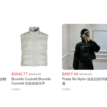
$3043.77
$2807.44
$5544.45
$4044.60
d 连帽
Brunello Cucinelli Brunello
Prada Re-Nylon 短款拉链羽
Cucinelli 拉链加绒马甲
服
Cettire
Cettire