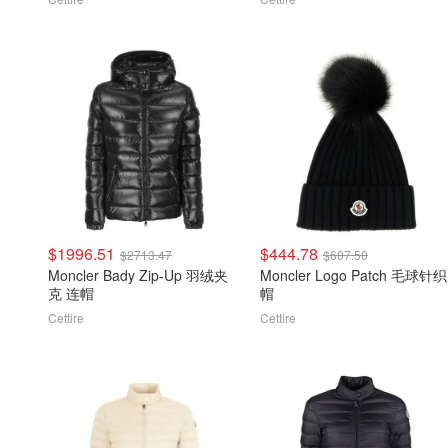
$1996.51
$444.78
$2713.47
$607.50
Moncler Bady Zip-Up 羽绒夹
Moncler Logo Patch 毛球针织
克 连帽
帽
Cettire
Cettire