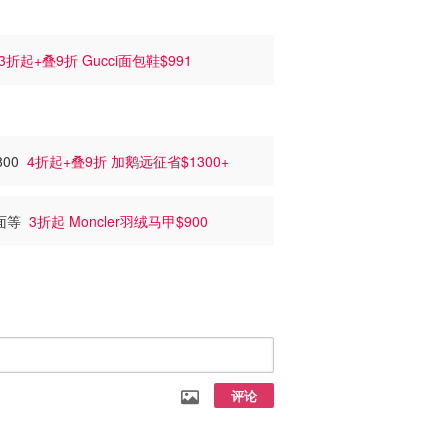
3折起+叠9折 Gucci面包鞋$991
800
4折起+叠9折 加鹅远征省$1300+
北面等
3折起 Moncler羽绒马甲$900
评论