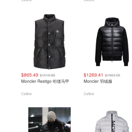
$865.49
$1269.41
$1519.88
$1963.56
Moncler Restigo 绗缝马甲
Moncler 羽绒服
Cettire
Cettire