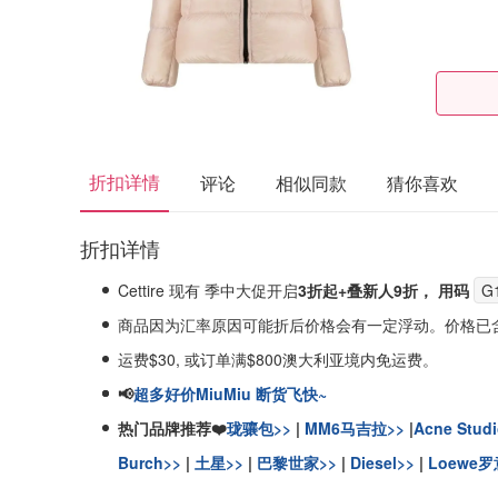
折扣详情
评论
相似同款
猜你喜欢
折扣详情
Cettire 现有 季中大促开启
3折起+叠新人9折， 用码
G
商品因为汇率原因可能折后价格会有一定浮动。价格已
运费$30, 或订单满$800澳大利亚境内免运费。
📢
超多好价MiuMiu 断货飞快~
热门品牌推荐❤️
珑骧包>>
|
MM6马吉拉>>
|
Acne Stud
Burch>>
|
土星>>
|
巴黎世家>>
|
Diesel>>
|
Loewe罗