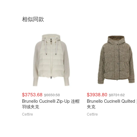
相似同款
$3753.68
$3938.80
$6650.58
$8731.62
Brunello Cucinelli Zip-Up 连帽
Brunello Cucinelli Quilte
羽绒夹克
夹克
Cettire
Cettire