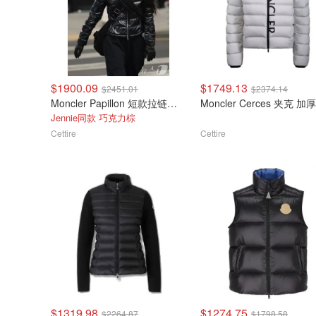
$1900.09
$1749.13
$2451.01
$2374.14
Moncler Papillon 短款拉链羽绒夹克
Moncler Cerces 夹克 加
Jennie同款 巧克力棕
Cettire
Cettire
$1319.98
$1274.75
$2264.87
$1798.58