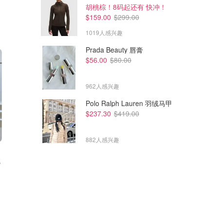
胡桃棕！8码起还有 快冲！
$159.00
$299.00
1019人感兴趣
Prada Beauty 唇膏
$56.00
$80.00
962人感兴趣
Polo Ralph Lauren 羽绒马甲
$237.30
$419.00
882人感兴趣
$940.44
$889.05
$1628.95
$1819.81
绒
Moncler 羽绒开衫
Moncler Logo Patch 羽绒马甲
官网蕞便宜马甲也要$1300+
Cettire
Cettire