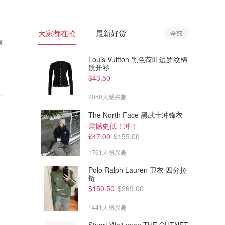
大家都在抢
最新好货
全部
享
Louis Vuitton 黑色荷叶边罗纹棉
质开衫
$43.50
2050人感兴趣
The North Face 黑武士冲锋衣
震撼史低！冲！
£47.00
£155.00
1761人感兴趣
Polo Ralph Lauren 卫衣 四分拉
链
$150.50
$269.00
1441人感兴趣