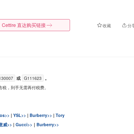
Cettire
直达购买链接
收藏
分
130007
或
G111623
。
含税，到手无需再付税费。
ios>>
|
YSL>>
|
Burberry>>
|
Tory
意威>>
|
Gucci>>
｜
Burberry>>