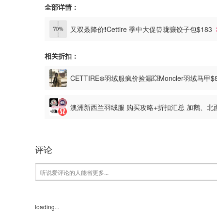
全部详情：
又双叒降价❗️Cettire 季中大促⏰珑骧饺子包$183
相关折扣：
CETTIRE❄️羽绒服疯价捡漏💥Moncler羽绒马甲$
澳洲新西兰羽绒服 购买攻略+折扣汇总 加鹅、
评论
loading...