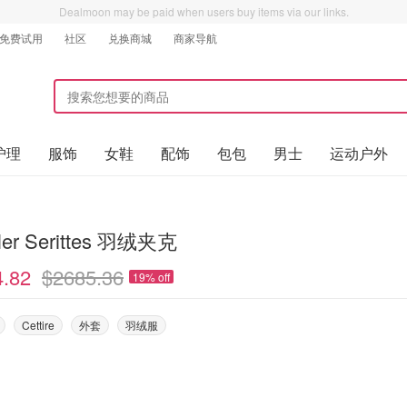
Dealmoon may be paid when users buy items via our links.
免费试用
社区
兑换商城
商家导航
护理
服饰
女鞋
配饰
包包
男士
运动户外
ler Serittes 羽绒夹克
4.82
$2685.36
19% off
Cettire
外套
羽绒服