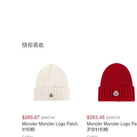
猜你喜欢
$285.67
$263.48
$447.41
$439.78
Moncler Moncler Logo Patch
Moncler Moncler Logo Pa
针织帽
罗纹针织帽
Cettire
Cettire