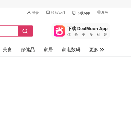
联系我们
澳洲
登录
下载App
🇺🇸
美国
下载 DealMoon App
体验更多精彩
🇨🇳
中国
美食
保健品
家居
家电数码
更多
🇨🇦
加拿大
🇬🇧
汽车
英国
旅游
🇩🇪
德国
母婴儿童
🇫🇷
法国
🇮🇹
意大利
🇦🇺
澳洲
🇳🇿
新西兰