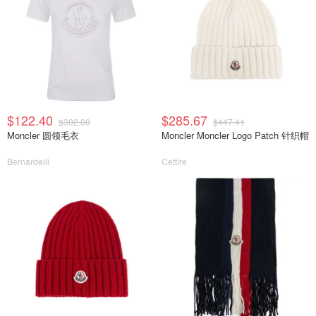
$122.40
$285.67
$302.00
$447.41
Moncler 圆领毛衣
Moncler Moncler Logo Patch 针织帽
Bernardelli
Cettire