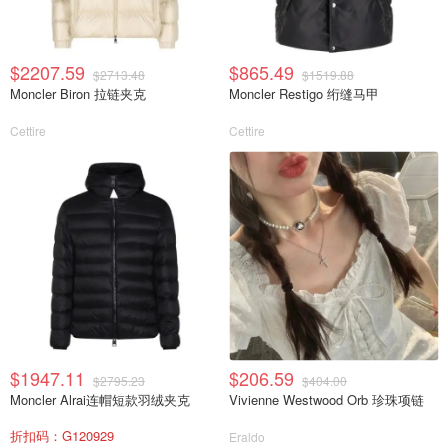
$2207.59
$865.49
$2713.48
$1519.88
Moncler Biron 拉链夹克
Moncler Restigo 绗缝马甲
Cettire
Cettire
$1947.11
$206.59
$2795.23
$404.00
Moncler Alrai连帽短款羽绒夹克
Vivienne Westwood Orb 珍珠项链
折扣码：G120929
Eraldo