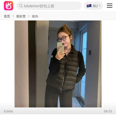
🇦🇺
Sasa美妆护肤3.5折
AU
lululemon折扣上新
SSENSE年中3折
FreshBeauty好价汇总
Cettire降价+叠9折
Farfetch折上8折
WWS Coles超市实拍
viagogo二手票捡漏
Myer清仓1折起
The Outnet奢牌1折起
David Jones 3折起
Flannels大牌1折
Perfumes Club护肤1折
AMIRO返校季6.2折
Oweek抽奖送Airpods
Amazon折扣汇总
eToro入金$200送$50
Amazon数码好物
ICONIC本周7.5折
ThedoubleF高奢地板价
Moose Knuckles 6折
丝芙兰5折起
EUFY官网3.7折起
Selenichast首饰2折
Trip机票酒店促销
YSL送5件彩妆礼
Amazon家居好物
BIGBANG巡演开票
David Jones时尚3折
Amazon美妆护肤
雅漾大喷$8
过敏原检测盒$33
伊索独家赠50ml沐浴露
科颜氏清仓3折
SEALIFE海洋馆门票6折
丝塔芙大白罐$16
订阅Newsletter送香薰
Cult Beauty 6.8折
Harrods圣诞日历2.3折
LN-CC奢牌私促3折
d'Alba空姐喷雾$16
EVE LOM套装逆天2折
Bernardelli独家4折
Adore Beauty 6折起
CT圣诞日历
Mytheresa奢品2.7折
Luxury Escapes 9折
Currentbody美容仪9折
MOON Garden Live
ALLSAINTS美衣3折
Roborock扫地机3.7折
Tingo Life水杯$24
Valentino官网5折
CR洗发护发6.3折
修丽可套装7.4折
首页
抢好货
服饰
Eraldo
06-23