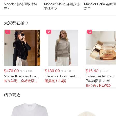
Moncler 拉链羽绒针织
Moncler Maire 连帽拉链
Moncler Pario 连帽
开衫
羽绒夹克
马甲
大家都在抢
1
2
3
$476.00
$189.00
$16.42
$794.00
$349.00
$51.25
Moose Knuckles Dua Bunny 羊毛混纺针织夹克
lululemon Down and Around 羽绒夹克
Estee Lauder Youth
97%羊毛，金标款罕见打折
暖揭灰！5.4折
Power面霜 75ml
折扣码：NEW20
猜你喜欢