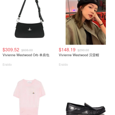
$309.52
$148.19
$606.00
$290.00
Vivienne Westwood Orb 单肩包
Vivienne Westwood 贝雷帽
Eraldo
Eraldo