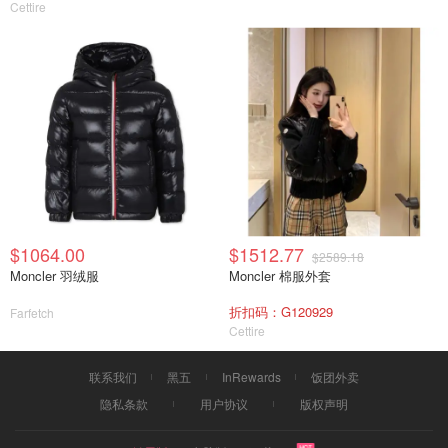
Cettire
$1064.00
$1512.77
$2589.18
Moncler 羽绒服
Moncler 棉服外套
折扣码：G120929
Farfetch
Cettire
联系我们
黑五
InRewards
饭团外卖
隐私条款
用户协议
版权声明