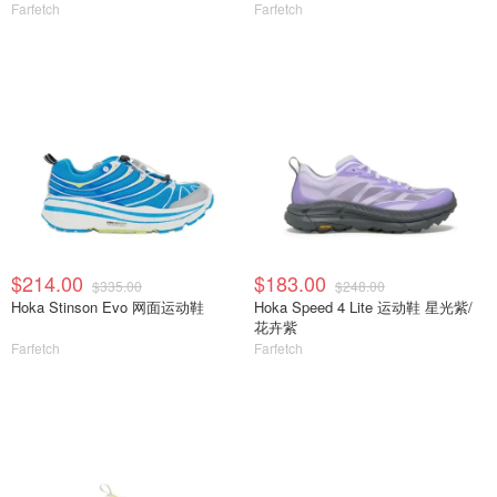
Farfetch
Farfetch
$214.00
$183.00
$335.00
$248.00
Hoka Stinson Evo 网面运动鞋
Hoka Speed 4 Lite 运动鞋 星光紫/
花卉紫
Farfetch
Farfetch