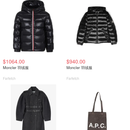
$1064.00
$940.00
Moncler 羽绒服
Moncler 羽绒服
Farfetch
Farfetch