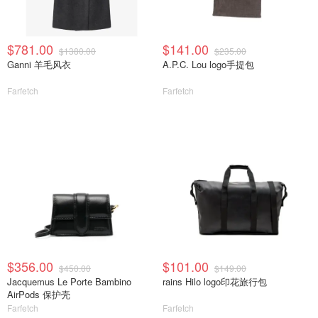
$781.00
$141.00
$1380.00
$235.00
Ganni 羊毛风衣
A.P.C. Lou logo手提包
Farfetch
Farfetch
$356.00
$101.00
$450.00
$149.00
Jacquemus Le Porte Bambino
rains Hilo logo印花旅行包
AirPods 保护壳
Farfetch
Farfetch