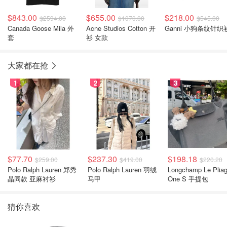
$843.00
$655.00
$218.00
$2594.00
$1070.00
$545.00
Canada Goose Mila 外
Acne Studios Cotton 开
Ganni 小狗条纹针织
套
衫 女款
大家都在抢
1
2
3
$77.70
$237.30
$198.18
$259.00
$419.00
$220.20
Polo Ralph Lauren 郑秀
Polo Ralph Lauren 羽绒
Longchamp Le Plia
晶同款 亚麻衬衫
马甲
One S 手提包
猜你喜欢