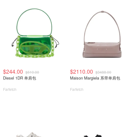
$244.00
$2110.00
$610.00
$3488.00
Diesel 1DR 单肩包
Maison Margiela 系带单肩包
Farfetch
Farfetch