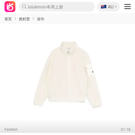
🇦🇺
Sasa美妆护肤3.5折
AU
lululemon本周上新
SSENSE年中3折
FreshBeauty好价汇总
Cettire降价+叠9折
Farfetch折上8折
WWS Coles超市实拍
viagogo二手票捡漏
Myer清仓1折起
The Outnet奢牌1折起
David Jones 3折起
Flannels大牌1折
Perfumes Club护肤1折
AMIRO返校季6.2折
Oweek抽奖送Airpods
Amazon折扣汇总
eToro入金$200送$50
Amazon数码好物
ICONIC本周7.5折
ThedoubleF高奢地板价
Moose Knuckles 6折
丝芙兰5折起
EUFY官网3.7折起
Selenichast首饰2折
Trip机票酒店促销
YSL送5件彩妆礼
Amazon家居好物
BIGBANG巡演开票
David Jones时尚3折
Amazon美妆护肤
雅漾大喷$8
过敏原检测盒$33
伊索独家赠50ml沐浴露
科颜氏送高保湿面霜
SEALIFE海洋馆门票6折
丝塔芙大白罐$16
订阅Newsletter送香薰
Cult Beauty 6.8折
Harrods圣诞日历2.3折
LN-CC奢牌私促3折
d'Alba空姐喷雾$16
EVE LOM套装逆天2折
Bernardelli独家4折
Adore Beauty 6折起
CT圣诞日历
Mytheresa奢品2.7折
首页
抢好货
服饰
Farfetch
07-18