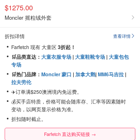
$1275.00
Moncler 摇粒绒外套
折扣详情
查看详情
Farfetch 现有 大童区
3折起！
🛒品类直达：
大童衣服专场
|
大童鞋靴专场
|
大童包包
专场
🛒热门品牌：
Moncler 蒙口
|
加拿大鹅
|
MM6马吉拉
|
拉夫劳伦
✈️订单满$250澳洲境内免运费。
💰买手店特质，价格可能会随库存、汇率等因素随时
变动，以网页显示价格为准。
折扣随时截止。
Farfetch 直达购买链接 →