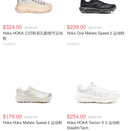
$324.00
$239.00
$540.00
$410.00
Hoka HOKA 凸凹鞋底孔眼细节运动
Hoka One Mafate Speed 2 运动鞋
鞋
Farfetch
Farfetch
$176.00
$254.00
$235.00
$459.00
Hoka Hoka Mafate Speed 2 运动鞋
Hoka HOKA Tecton X 2 运动鞋
Stealth/Tech