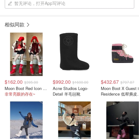
暂无评论，打开App写评论
相似同款
$162.00
$992.00
$432.67
$395.00
$1600.00
$707.87
Moon Boot Red Icon 尼龙靴 红色
Acne Studios Logo-
Moon Boot X Guest i
非常亮眼的存在~
Detail 羊毛毡靴
Residence 低帮麂皮
饰靴 灰玫色