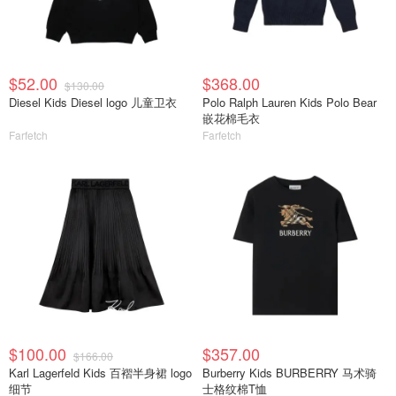
$52.00
$368.00
$130.00
Diesel Kids Diesel logo 儿童卫衣
Polo Ralph Lauren Kids Polo Bear
嵌花棉毛衣
Farfetch
Farfetch
$100.00
$357.00
$166.00
Karl Lagerfeld Kids 百褶半身裙 logo
Burberry Kids BURBERRY 马术骑
细节
士格纹棉T恤