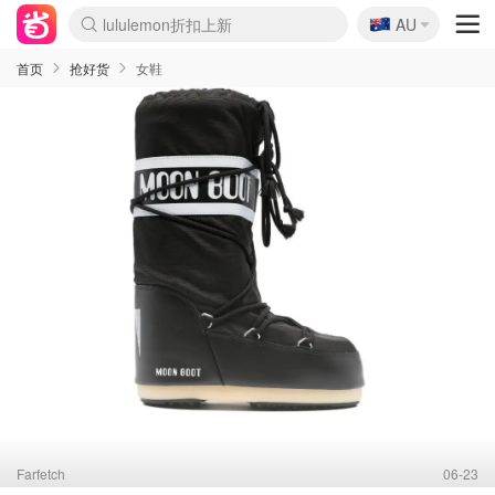
🇦🇺
Sasa美妆护肤3.5折
AU
lululemon折扣上新
SSENSE年中3折
FreshBeauty好价汇总
Cettire降价+叠9折
WWS Coles超市实拍
viagogo二手票捡漏
Myer超级周末1折
The Outnet奢牌1折起
David Jones 3折起
Flannels大牌1折
Perfumes Club护肤1折
AMIRO返校季6.2折
Amazon折扣汇总
eToro入金$200送$50
Amazon数码好物
ICONIC本周7.5折
ThedoubleF高奢地板价
Moose Knuckles 6折
丝芙兰5折起
EUFY官网3.7折起
Selenichast首饰2折
Trip机票酒店促销
YSL送5件彩妆礼
Amazon家居好物
Amazon美妆护肤
雅漾大喷$8
过敏原检测盒$33
伊索独家赠50ml沐浴露
科颜氏清仓3折
SEALIFE海洋馆门票6折
丝塔芙大白罐$16
订阅Newsletter送香薰
Cult Beauty 6.8折
Harrods圣诞日历2.3折
LN-CC奢牌私促3折
d'Alba空姐喷雾$16
EVE LOM套装逆天2折
Bernardelli独家4折
Adore Beauty 6折起
CT圣诞日历
Mytheresa奢品2.7折
Luxury Escapes 9折
Currentbody美容仪9折
MOON Garden Live
Roborock扫地机3.7折
Tingo Life水杯$24
Valentino官网5折
CR洗发护发6.3折
修丽可套装7.4折
Myer彩妆2件7折
GANNI官网4.5折
Stylevana韩妆4折
Tessabit高奢8.5折
OGX洗护4折
Amazon阿德莱德次日达
卡诗8.5折+赠礼
Philips Hue灯具8折
首页
抢好货
女鞋
Farfetch
06-23