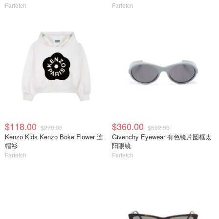
Farfetch
Farfetch
$118.00
$360.00
$278.00
$692.00
Kenzo Kids Kenzo Boke Flower 连
Givenchy Eyewear 有色镜片圆框太
帽衫
阳眼镜
Farfetch
Farfetch