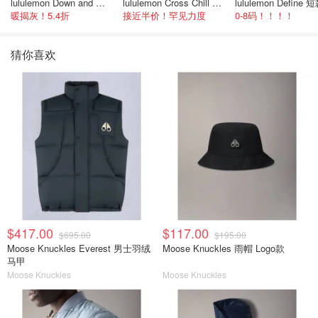
lululemon Down and Around 羽绒夹克
lululemon Cross Chill 女士运动外套
暖揭灰！5.4折
接近半价！罕见力度
0-8码！！！！
猜你喜欢
$417.00
$117.00
$695.00
$195.00
Moose Knuckles Everest 男士羽绒
Moose Knuckles 雨帽 Logo款
马甲
Moose Knuckles
Moose Knuckles