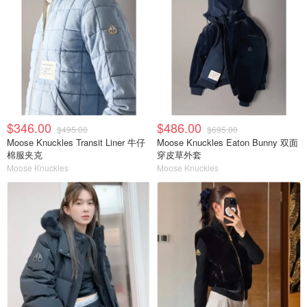
$346.00
$486.00
$495.00
$695.00
Moose Knuckles Transit Liner 牛仔
Moose Knuckles Eaton Bunny 双面
棉服夹克
穿皮草外套
Moose Knuckles
Moose Knuckles