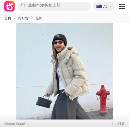
🇦🇺
Sasa美妆护肤3.5折
AU
lululemon折扣上新
SSENSE年中3折
FreshBeauty好价汇总
Cettire降价+叠9折
WWS Coles超市实拍
viagogo二手票捡漏
Myer超级周末1折
The Outnet奢牌1折起
David Jones 3折起
Flannels大牌1折
Perfumes Club护肤1折
AMIRO返校季6.2折
Amazon折扣汇总
eToro入金$200送$50
Amazon数码好物
ICONIC本周7.5折
ThedoubleF高奢地板价
Moose Knuckles 6折
丝芙兰5折起
EUFY官网3.7折起
Selenichast首饰2折
Trip机票酒店促销
YSL送5件彩妆礼
Amazon家居好物
Amazon美妆护肤
雅漾大喷$8
过敏原检测盒$33
伊索独家赠50ml沐浴露
科颜氏清仓3折
SEALIFE海洋馆门票6折
丝塔芙大白罐$16
订阅Newsletter送香薰
Cult Beauty 6.8折
Harrods圣诞日历2.3折
LN-CC奢牌私促3折
d'Alba空姐喷雾$16
EVE LOM套装逆天2折
Bernardelli独家4折
Adore Beauty 6折起
CT圣诞日历
Mytheresa奢品2.7折
Luxury Escapes 9折
Currentbody美容仪9折
MOON Garden Live
Roborock扫地机3.7折
Tingo Life水杯$24
Valentino官网5折
CR洗发护发6.3折
修丽可套装7.4折
Myer彩妆2件7折
GANNI官网4.5折
Stylevana韩妆4折
Tessabit高奢8.5折
OGX洗护4折
Amazon阿德莱德次日达
卡诗8.5折+赠礼
Philips Hue灯具8折
首页
抢好货
服饰
Moose Knuckles
4 小时前