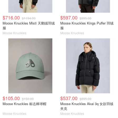
$716.00
$597.00
$1194.00
$995.00
Moose Knuckles Misti 天鹅绒羽绒
Moose Knuckles Kings Puffer 羽绒
服
服
Moose Knuckles
Moose Knuckles
$105.00
$537.00
$150.00
$895.00
Moose Knuckles 标志棒球帽
Moose Knuckles Akai 3q 女款羽绒
夹克
Moose Knuckles
Moose Knuckles