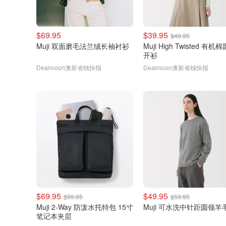
$69.95
$39.95
$49.95
Muji 双面磨毛法兰绒长袖衬衫
Muji High Twisted 有机
开衫
Dealmoon澳新省钱快报
Dealmoon澳新省钱快报
$69.95
$49.95
$99.95
$59.95
Muji 2-Way 防泼水托特包 15寸
Muji 可水洗中针距圆领羊
笔记本夹层