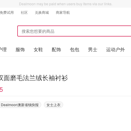
Dealmoon may be paid when users buy items via our links.
免费试用
社区
兑换商城
商家导航
护理
服饰
女鞋
配饰
包包
男士
运动户外
i 双面磨毛法兰绒长袖衬衫
5
Dealmoon澳新省钱快报
女士上衣