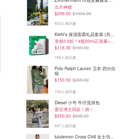
Zimmermann 印花亚麻露背中长连衣裙
出片神裙
$299.00
$1494.00
853人感兴趣
Kiehl's 保湿面霜礼品套装 (共200ml)
变相3.9折！4瓶50ml正装量=$29/瓶
$118.30
$169.00
786人感兴趣
Polo Ralph Lauren 卫衣 四分拉
链
$48.00
$102.00
$68.00
$146.00
$150.50
$269.00
SKIMS 不对称上衣 樱粉色
SKIMS 亮片三角比基尼上衣
744人感兴趣
Dealmoon澳新省钱快报
Dealmoon澳新省钱快报
Diesel 小号 牛仔流浪包
爱豆博主同款！帅！
$350.00
$695.00
687人感兴趣
lululemon Cross Chill 女士功能夹克