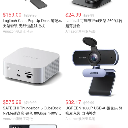
$159.00
$24.99
$289.95
$29.99
Logitech Casa Pop Up Desk 笔记本
Lamicall 可调节iPad支架 360°旋转
支架套装 无线键盘触控板
超薄折叠
Amazon澳洲亚马逊
Amazon澳洲亚马逊
$575.98
$32.17
$719.99
$99.99
SATECHI Thunderbolt 5 CubeDock
UGREEN 1080P USB-A 摄像头 降
NVMe硬盘盒 银色 80Gbps 140W扩
噪麦克风 自动补光
展坞
Amazon澳洲亚马逊
Amazon澳洲亚马逊