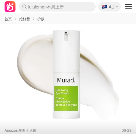
🇦🇺
Sasa美妆护肤3.5折
AU
lululemon本周上新
SSENSE年中3折
FreshBeauty好价汇总
Cettire降价+叠9折
Farfetch折上8折
WWS Coles超市实拍
viagogo二手票捡漏
Myer清仓1折起
The Outnet奢牌1折起
David Jones 3折起
Flannels大牌1折
Perfumes Club护肤1折
AMIRO返校季6.2折
Oweek抽奖送Airpods
Amazon折扣汇总
eToro入金$200送$50
Amazon数码好物
ICONIC本周7.5折
ThedoubleF高奢地板价
Moose Knuckles 6折
丝芙兰5折起
EUFY官网3.7折起
Selenichast首饰2折
Trip机票酒店促销
YSL送5件彩妆礼
Amazon家居好物
BIGBANG巡演开票
David Jones时尚3折
Amazon美妆护肤
雅漾大喷$8
过敏原检测盒$33
伊索独家赠50ml沐浴露
科颜氏送高保湿面霜
SEALIFE海洋馆门票6折
丝塔芙大白罐$16
订阅Newsletter送香薰
Cult Beauty 6.8折
Harrods圣诞日历2.3折
LN-CC奢牌私促3折
d'Alba空姐喷雾$16
EVE LOM套装逆天2折
Bernardelli独家4折
Adore Beauty 6折起
CT圣诞日历
Mytheresa奢品2.7折
首页
抢好货
护肤
Amazon澳洲亚马逊
06-23