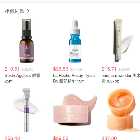
相似同款
$10.51
$36.53
$15.71
$32.00
$57.99
$20.00
Sukin Ageless 眼霜
La Roche-Posay Hyalu
haruharu wonder 
25ml
B5 眼部精华 15ml
霜 0.67oz
$56.43
$29.50
$37.00