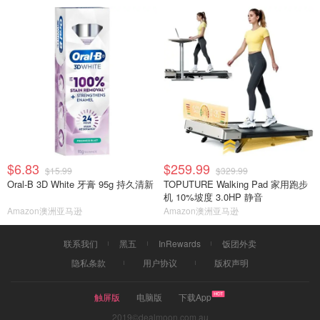
$6.83
$259.99
$15.99
$329.99
Oral-B 3D White 牙膏 95g 持久清新
TOPUTURE Walking Pad 家用跑步
机 10%坡度 3.0HP 静音
Amazon澳洲亚马逊
Amazon澳洲亚马逊
联系我们
黑五
InRewards
饭团外卖
隐私条款
用户协议
版权声明
触屏版
电脑版
下载App
2019©dealmoon.com.au