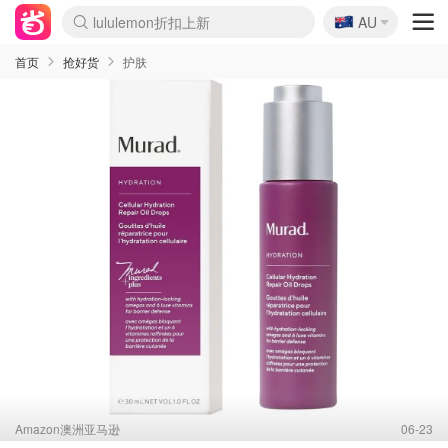
🇦🇺
Sasa美妆护肤3.5折
AU
lululemon折扣上新
SSENSE年中2.5折
FreshBeauty好价汇总
Cettire降价+叠9折
WWS Coles超市实拍
viagogo二手票捡漏
Myer超级周末
The Outnet奢牌1折起
David Jones 3折起
Flannels大牌1折
Perfumes Club护肤1折
AMIRO面罩$251
Amazon折扣汇总
eToro入金$200送$50
Amazon数码好物
ICONIC本周7.5折
ThedoubleF高奢地板价
Moose Knuckles 6折
丝芙兰5折起
EUFY摄像头$98
Selenichast首饰2折
Trip机票酒店促销
YSL送5件彩妆礼
Amazon家居好物
Amazon美妆护肤
雅漾大喷$8
过敏原检测盒$33
伊索独家赠50ml沐浴露
科颜氏高保湿面霜$29
SEALIFE海洋馆门票6折
丝塔芙大白罐$16
订阅Newsletter送香薰
Cult Beauty 6.8折
Harrods圣诞日历$525
LN-CC奢牌私促3折
d'Alba空姐喷雾$16
EVE LOM套装£56
Bernardelli独家4折
Adore Beauty 6折起
CT圣诞日历
Mytheresa奢品2.7折
Luxury Escapes 9折
Currentbody美容仪$881
MOON Garden Live
Roborock扫地机$649
Tingo Life水杯$24
Valentino官网5折
CR洗护套装$23
修丽可4件套$159
Myer彩妆2件7折
GANNI官网4.5折
Stylevana韩妆4折
Tessabit高奢8.5折
OGX洗发水$11
Amazon阿德莱德次日达
卡诗8.5折+赠礼
Philips Hue灯具8折
首页
抢好货
护肤
Amazon澳洲亚马逊
06-23