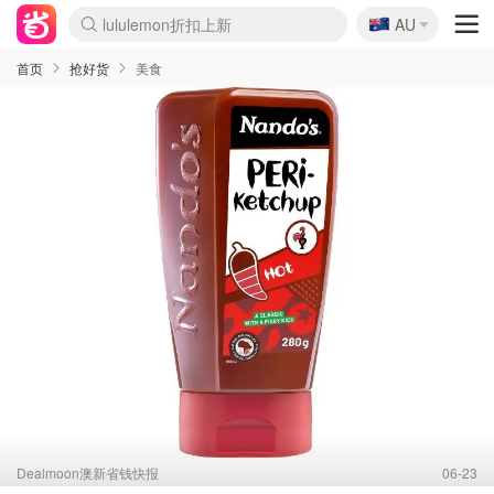
🇦🇺
Sasa美妆护肤3.5折
AU
lululemon折扣上新
SSENSE年中2.5折
FreshBeauty好价汇总
Cettire降价+叠9折
WWS Coles超市实拍
viagogo二手票捡漏
Myer超级周末
The Outnet奢牌1折起
David Jones 3折起
Flannels大牌1折
Perfumes Club护肤1折
AMIRO面罩$251
Amazon折扣汇总
eToro入金$200送$50
Amazon数码好物
ICONIC本周7.5折
ThedoubleF高奢地板价
Moose Knuckles 6折
丝芙兰5折起
EUFY摄像头$98
Selenichast首饰2折
Trip机票酒店促销
YSL送5件彩妆礼
Amazon家居好物
Amazon美妆护肤
雅漾大喷$8
过敏原检测盒$33
伊索独家赠50ml沐浴露
科颜氏高保湿面霜$29
SEALIFE海洋馆门票6折
丝塔芙大白罐$16
订阅Newsletter送香薰
Cult Beauty 6.8折
Harrods圣诞日历$525
LN-CC奢牌私促3折
d'Alba空姐喷雾$16
EVE LOM套装£56
Bernardelli独家4折
Adore Beauty 6折起
CT圣诞日历
Mytheresa奢品2.7折
Luxury Escapes 9折
Currentbody美容仪$881
MOON Garden Live
Roborock扫地机$649
Tingo Life水杯$24
Valentino官网5折
CR洗护套装$23
修丽可4件套$159
Myer彩妆2件7折
GANNI官网4.5折
Stylevana韩妆4折
Tessabit高奢8.5折
OGX洗发水$11
Amazon阿德莱德次日达
卡诗8.5折+赠礼
Philips Hue灯具8折
首页
抢好货
美食
Dealmoon澳新省钱快报
06-23