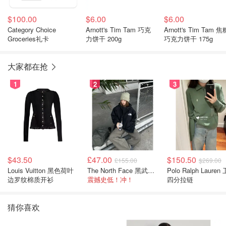
$100.00
$6.00
$6.00
Category Choice
Arnott's Tim Tam 巧克
Arnott's Tim Tam 焦
Groceries礼卡
力饼干 200g
巧克力饼干 175g
大家都在抢
1
2
3
$43.50
£47.00
$150.50
£155.00
$269.00
Louis Vuitton 黑色荷叶
The North Face 黑武士冲锋衣
Polo Ralph Lauren 卫衣
边罗纹棉质开衫
震撼史低！冲！
四分拉链
猜你喜欢