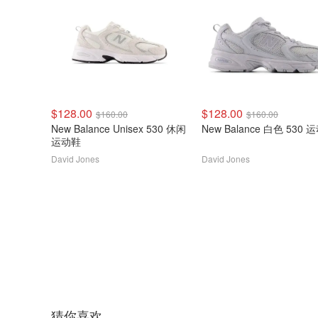
$128.00
$128.00
$160.00
$160.00
New Balance Unisex 530 休闲
New Balance 白色 530 
运动鞋
David Jones
David Jones
猜你喜欢