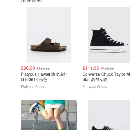
$90.99
$111.99
$129.99
$139.99
Platypus Hawaii 油皮凉鞋
Converse Chuck Taylor Al
G100614 棕色
Star 高帮女鞋
Platypus Shoes
Platypus Shoes