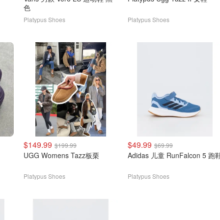
色
Platypus Shoes
Platypus Shoes
$149.99
$49.99
$199.99
$69.99
UGG Womens Tazz板栗
Adidas 儿童 RunFalcon 5 跑
Platypus Shoes
Platypus Shoes