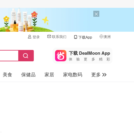
联系我们
澳洲
登录
下载App
🇺🇸
美国
下载 DealMoon App
体验更多精彩
🇨🇳
中国
美食
保健品
家居
家电数码
更多
🇨🇦
加拿大
🇬🇧
汽车
英国
旅游
🇩🇪
德国
母婴儿童
🇫🇷
法国
🇮🇹
意大利