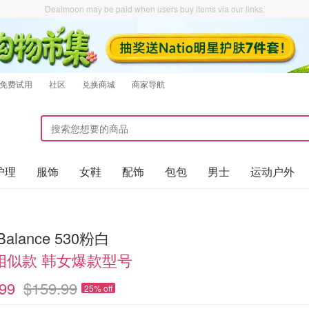
Dealmoon may be paid when users buy items via our links.
免费试用
社区
兑换商城
商家导航
护理
服饰
女鞋
配饰
包包
男士
运动户外
Balance 530粉白
相似款 韩女爆款型号
99
$159.99
25% off