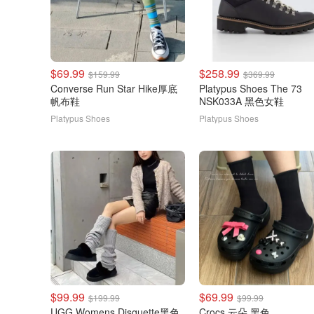
$69.99
$258.99
$159.99
$369.99
Converse Run Star Hike厚底
Platypus Shoes The 73
帆布鞋
NSK033A 黑色女鞋
Platypus Shoes
Platypus Shoes
$99.99
$69.99
$199.99
$99.99
UGG Womens Disquette黑色
Crocs 云朵 黑色