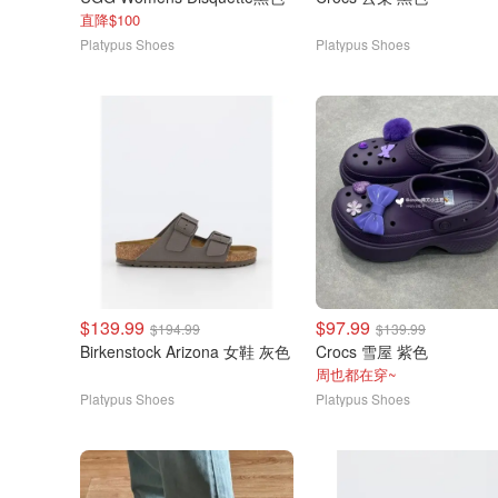
直降$100
Platypus Shoes
Platypus Shoes
$139.99
$97.99
$194.99
$139.99
Birkenstock Arizona 女鞋 灰色
Crocs 雪屋 紫色
周也都在穿~
Platypus Shoes
Platypus Shoes