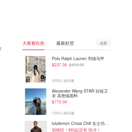
🇦🇺
澳洲
🇳🇿
新西兰
大家都在抢
最新好货
全部
享
Polo Ralph Lauren 羽绒马甲
$237.30
$419.00
2058人感兴趣
Alexander Wang STAR 拉链卫
衣 高密绒面料
$770.00
1354人感兴趣
lululemon Cross Chill 女士功能夹克
胡桃棕！8码起还有 快冲！