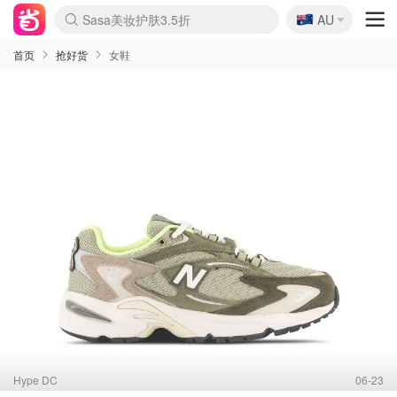
🇦🇺
Sasa美妆护肤3.5折
AU
lululemon折扣上新
SSENSE年中3折
FreshBeauty好价汇总
Cettire降价+叠9折
Farfetch折上8折
WWS Coles超市实拍
viagogo二手票捡漏
Myer清仓1折起
The Outnet奢牌1折起
David Jones 3折起
Flannels大牌1折
Perfumes Club护肤1折
AMIRO返校季6.2折
Oweek抽奖送Airpods
Amazon折扣汇总
eToro入金$200送$50
Amazon数码好物
ICONIC本周7.5折
ThedoubleF高奢地板价
Moose Knuckles 6折
丝芙兰5折起
EUFY官网3.7折起
Selenichast首饰2折
Trip机票酒店促销
YSL送5件彩妆礼
Amazon家居好物
BIGBANG巡演开票
David Jones时尚3折
Amazon美妆护肤
雅漾大喷$8
过敏原检测盒$33
伊索独家赠50ml沐浴露
科颜氏清仓3折
SEALIFE海洋馆门票6折
丝塔芙大白罐$16
订阅Newsletter送香薰
Cult Beauty 6.8折
Harrods圣诞日历2.3折
LN-CC奢牌私促3折
d'Alba空姐喷雾$16
EVE LOM套装逆天2折
Bernardelli独家4折
Adore Beauty 6折起
CT圣诞日历
Mytheresa奢品2.7折
Luxury Escapes 9折
Currentbody美容仪9折
卡诗9折+赠4件礼
MOON Garden Live
ALLSAINTS美衣3折
Roborock扫地机3.7折
Tingo Life水杯$24
Valentino官网5折
CR洗发护发6.3折
首页
抢好货
女鞋
Hype DC
06-23