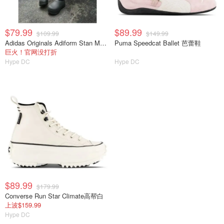
$79.99
$89.99
$109.99
$149.99
Adidas Originals Adiform Stan Mule 厨师鞋
Puma Speedcat Ballet 芭蕾鞋
巨火！官网没打折
Hype DC
Hype DC
$89.99
$179.99
Converse Run Star Climate高帮白
上波$159.99
Hype DC