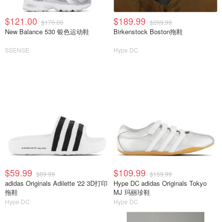
$121.00
$189.99
$170.00
$269.99
New Balance 530 银色运动鞋
Birkenstock Boston拖鞋
SSENSE
Hype DC
$59.99
$109.99
$89.99
$159.99
adidas Originals Adilette '22 3D打印
Hype DC adidas Originals Tokyo
拖鞋
MJ 玛丽珍鞋
Hype DC
Hype DC