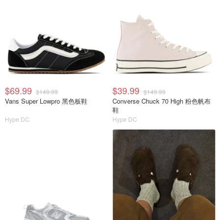
$69.99
$39.99
$149.99
$149.99
Vans Super Lowpro 黑色板鞋
Converse Chuck 70 High 粉色帆布
鞋
Hype DC
Hype DC