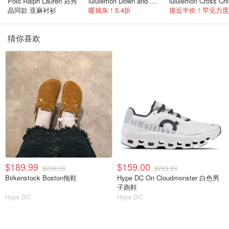
Polo Ralph Lauren 郑秀
lululemon Down and Around 羽绒夹克
晶同款 亚麻衬衫
暖揭灰！5.4折
接近半价！罕见力度
猜你喜欢
$189.99
$159.00
$269.99
$269.99
Birkenstock Boston拖鞋
Hype DC On Cloudmonster 白色男
子跑鞋
Hype DC
Hype DC