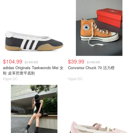
$104.99
$39.99
$149.99
$149.99
adidas Originals Taekwondo Mei 女
Converse Chuck 70 活力橙
鞋 皮革芭蕾平底鞋
Hype DC
Hype DC