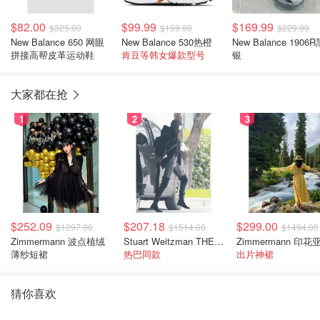
$82.00
$99.99
$169.99
$325.00
$159.99
$229.99
New Balance 650 网眼
New Balance 530热橙
New Balance 1906R
拼接高帮皮革运动鞋
肯豆等韩女爆款型号
银
大家都在抢
1
2
3
$252.09
$207.18
$299.00
$1297.00
$1514.00
$1494.00
Zimmermann 波点植绒
Stuart Weitzman THE OUTNET 麂皮过膝靴 黑色
薄纱短裙
热巴同款
出片神裙
猜你喜欢