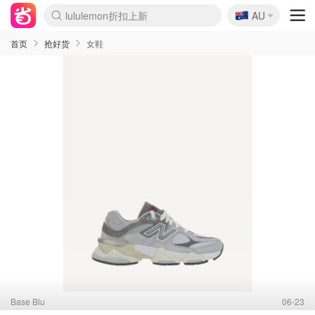
🇦🇺
lululemon折扣上新
AU
Sasa美妆护肤3.5折
SSENSE年中2.5折
FreshBeauty好价汇总
Cettire降价+叠9折
WWS Coles超市实拍
viagogo二手票捡漏
Myer超级周末
The Outnet奢牌1折起
David Jones 3折起
Flannels大牌1折
Perfumes Club护肤1折
AMIRO面罩$251
Amazon折扣汇总
eToro入金$200送$50
Amazon数码好物
ICONIC本周7.5折
ThedoubleF高奢地板价
Moose Knuckles 6折
丝芙兰5折起
EUFY摄像头$98
Selenichast首饰2折
Trip机票酒店促销
YSL送5件彩妆礼
Amazon家居好物
Amazon美妆护肤
雅漾大喷$8
过敏原检测盒$33
伊索独家赠50ml沐浴露
科颜氏高保湿面霜$29
SEALIFE海洋馆门票6折
丝塔芙大白罐$16
订阅Newsletter送香薰
Cult Beauty 6.8折
Harrods圣诞日历$525
LN-CC奢牌私促3折
d'Alba空姐喷雾$16
EVE LOM套装£56
Bernardelli独家4折
Adore Beauty 6折起
CT圣诞日历
Mytheresa奢品2.7折
Luxury Escapes 9折
Currentbody美容仪$881
MOON Garden Live
Roborock扫地机$649
Tingo Life水杯$24
Valentino官网5折
CR洗护套装$23
修丽可4件套$159
Myer彩妆2件7折
GANNI官网4.5折
Stylevana韩妆4折
Tessabit高奢8.5折
OGX洗发水$11
Amazon阿德莱德次日达
卡诗8.5折+赠礼
Philips Hue灯具8折
首页
抢好货
女鞋
Base Blu
06-23