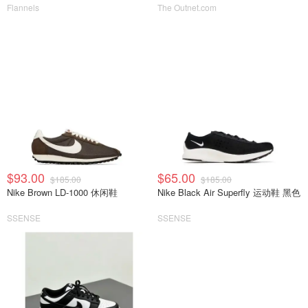
Flannels
The Outnet.com
$93.00
$65.00
$185.00
$185.00
Nike Brown LD-1000 休闲鞋
Nike Black Air Superfly 运动鞋 黑色
SSENSE
SSENSE