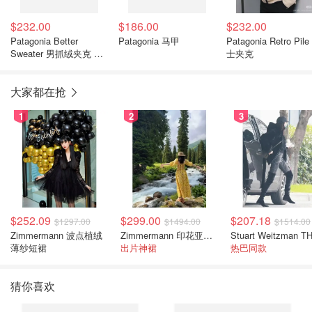
$232.00
$186.00
$232.00
Patagonia Better
Patagonia 马甲
Patagonia Retro Pil
Sweater 男抓绒夹克 卡
士夹克
其色
大家都在抢
1
2
3
$252.09
$299.00
$207.18
$1297.00
$1494.00
$1514.00
Zimmermann 波点植绒
Zimmermann 印花亚麻露背中长连衣裙
薄纱短裙
出片神裙
热巴同款
猜你喜欢