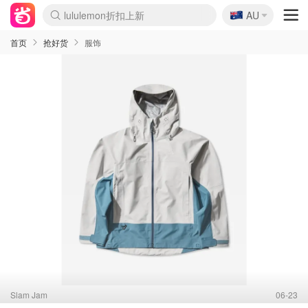
🇦🇺
Sasa美妆护肤3.5折
AU
lululemon折扣上新
SSENSE年中2.5折
FreshBeauty好价汇总
Cettire降价+叠9折
WWS Coles超市实拍
viagogo二手票捡漏
Myer超级周末
The Outnet奢牌1折起
David Jones 3折起
Flannels大牌1折
Perfumes Club护肤1折
AMIRO面罩$251
Amazon折扣汇总
eToro入金$200送$50
Amazon数码好物
ICONIC本周7.5折
ThedoubleF高奢地板价
Moose Knuckles 6折
丝芙兰5折起
EUFY摄像头$98
Selenichast首饰2折
Trip机票酒店促销
YSL送5件彩妆礼
Amazon家居好物
Amazon美妆护肤
雅漾大喷$8
过敏原检测盒$33
伊索独家赠50ml沐浴露
科颜氏高保湿面霜$29
SEALIFE海洋馆门票6折
丝塔芙大白罐$16
订阅Newsletter送香薰
Cult Beauty 6.8折
Harrods圣诞日历$525
LN-CC奢牌私促3折
d'Alba空姐喷雾$16
EVE LOM套装£56
Bernardelli独家4折
Adore Beauty 6折起
CT圣诞日历
Mytheresa奢品2.7折
Luxury Escapes 9折
Currentbody美容仪$881
MOON Garden Live
Roborock扫地机$649
Tingo Life水杯$24
Valentino官网5折
CR洗护套装$23
修丽可4件套$159
Myer彩妆2件7折
GANNI官网4.5折
Stylevana韩妆4折
Tessabit高奢8.5折
OGX洗发水$11
Amazon阿德莱德次日达
卡诗8.5折+赠礼
Philips Hue灯具8折
首页
抢好货
服饰
Slam Jam
06-23