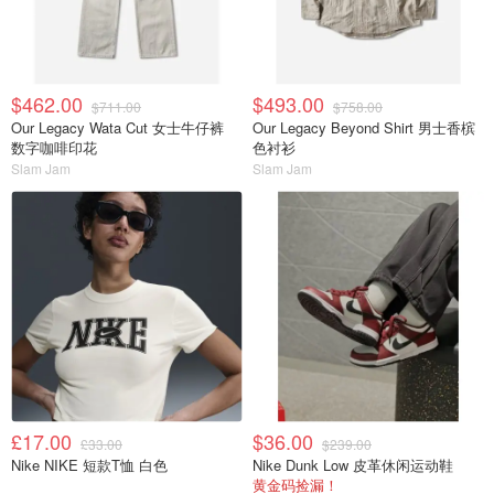
$462.00
$493.00
$711.00
$758.00
Our Legacy Wata Cut 女士牛仔裤
Our Legacy Beyond Shirt 男士香槟
数字咖啡印花
色衬衫
Slam Jam
Slam Jam
£17.00
$36.00
£33.00
$239.00
Nike NIKE 短款T恤 白色
Nike Dunk Low 皮革休闲运动鞋
黄金码捡漏！