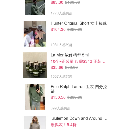
$83.30
$160.00
1770人感兴趣
Hunter Original Short 女士短靴
$104.30
$220.00
1081人感兴趣
La Mer 浓修精华 5ml
10个=正装量 仅需$342 正装半价！
$35.66
$82.03
1057人感兴趣
Polo Ralph Lauren 卫衣 四分拉
链
$55.00
$36.00
$190.00
$239.00
$150.50
$269.00
Nike Off-White LD-1000 休闲
Nike Dunk Low 皮革休闲运动鞋
鞋
899人感兴趣
黄金码捡漏！
SSENSE
The Outnet.com
lululemon Down and Around 羽绒夹克
暖揭灰！5.4折