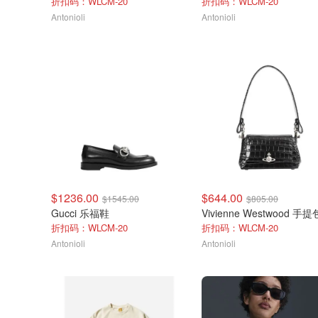
折扣码：WLCM-20
折扣码：WLCM-20
Antonioli
Antonioli
$1236.00
$644.00
$1545.00
$805.00
Gucci 乐福鞋
Vivienne Westwood 手提
折扣码：WLCM-20
折扣码：WLCM-20
Antonioli
Antonioli