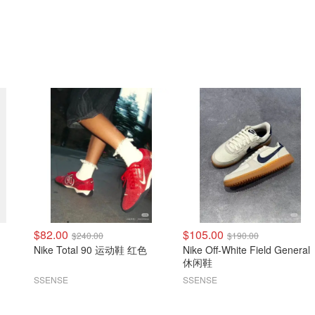
$82.00
$105.00
$240.00
$190.00
Nike Total 90 运动鞋 红色
Nike Off-White Field General
休闲鞋
SSENSE
SSENSE