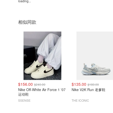
loading...
相似同款
$156.00
$135.00
$240.00
$180.00
Nike Off-White Air Force 1 '07
Nike V2K Run 老爹鞋
运动鞋
SSENSE
THE ICONIC