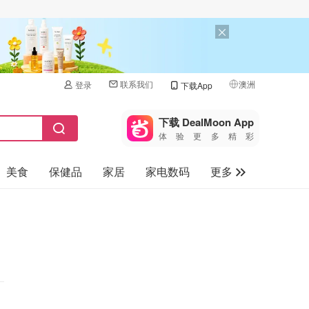
联系我们
澳洲
登录
下载App
🇺🇸
美国
下载 DealMoon App
体验更多精彩
🇨🇳
中国
美食
保健品
家居
家电数码
更多
🇨🇦
加拿大
🇬🇧
汽车
英国
旅游
🇩🇪
德国
母婴儿童
🇫🇷
法国
🇮🇹
意大利