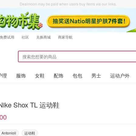
Dealmoon may be paid when users buy items via our links.
免费试用
社区
兑换商城
商家导航
护理
服饰
女鞋
配饰
包包
男士
运动户外
 Nike Shox TL 运动鞋
00
Antonioli
运动鞋