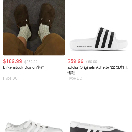
$189.99
$59.99
$269.99
$89.99
Birkenstock Boston拖鞋
adidas Originals Adilette '22 3D打印
拖鞋
Hype DC
Hype DC