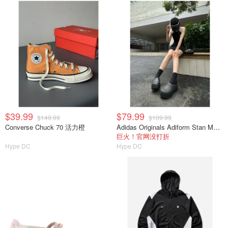
$39.99
$79.99
$149.99
$109.99
Converse Chuck 70 活力橙
Adidas Originals Adiform Stan Mule 厨师鞋
巨火！官网没打折
Hype DC
Hype DC