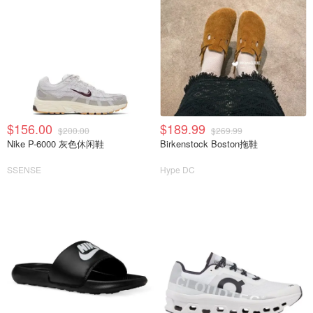
$156.00
$189.99
$200.00
$269.99
Nike P-6000 灰色休闲鞋
Birkenstock Boston拖鞋
SSENSE
Hype DC