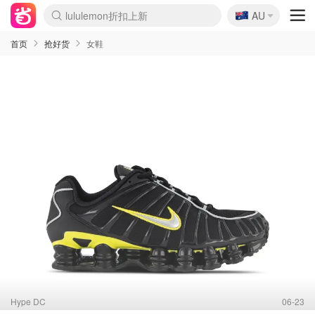
🇦🇺
Sasa美妆护肤3.5折
AU
lululemon折扣上新
SSENSE年中3折
FreshBeauty好价汇总
Cettire降价+叠9折
Farfetch折上8折
WWS Coles超市实拍
viagogo二手票捡漏
Myer清仓1折起
The Outnet奢牌1折起
David Jones 3折起
Flannels大牌1折
Perfumes Club护肤1折
AMIRO返校季6.2折
Oweek抽奖送Airpods
Amazon折扣汇总
eToro入金$200送$50
Amazon数码好物
ICONIC本周7.5折
ThedoubleF高奢地板价
Moose Knuckles 6折
丝芙兰5折起
EUFY官网3.7折起
Selenichast首饰2折
Trip机票酒店促销
YSL送5件彩妆礼
Amazon家居好物
BIGBANG巡演开票
David Jones时尚3折
Amazon美妆护肤
雅漾大喷$8
过敏原检测盒$33
伊索独家赠50ml沐浴露
科颜氏清仓3折
SEALIFE海洋馆门票6折
丝塔芙大白罐$16
订阅Newsletter送香薰
Cult Beauty 6.8折
Harrods圣诞日历2.3折
LN-CC奢牌私促3折
d'Alba空姐喷雾$16
EVE LOM套装逆天2折
Bernardelli独家4折
Adore Beauty 6折起
CT圣诞日历
Mytheresa奢品2.7折
Luxury Escapes 9折
Currentbody美容仪9折
卡诗9折+赠4件礼
MOON Garden Live
ALLSAINTS美衣3折
Roborock扫地机3.7折
Tingo Life水杯$24
Valentino官网5折
CR洗发护发6.3折
首页
抢好货
女鞋
Hype DC
06-23