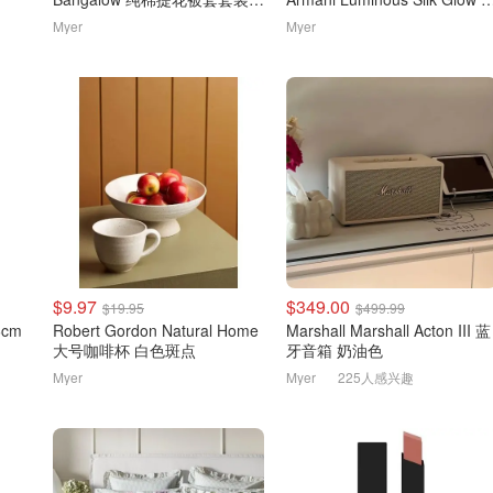
橄榄绿
红
Myer
Myer
$9.97
$349.00
$19.95
$499.99
66cm
Robert Gordon Natural Home
Marshall Marshall Acton III 蓝
大号咖啡杯 白色斑点
牙音箱 奶油色
Myer
Myer
225人感兴趣