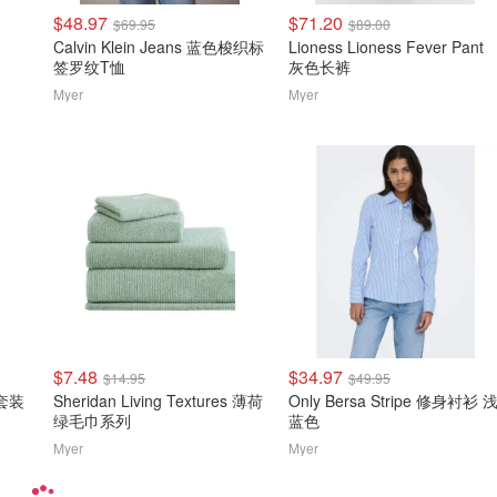
$48.97
$71.20
$69.95
$89.00
Calvin Klein Jeans 蓝色梭织标
Lioness Lioness Fever Pant
签罗纹T恤
灰色长裤
Myer
Myer
$7.48
$34.97
$14.95
$49.95
具套装
Sheridan Living Textures 薄荷
Only Bersa Stripe 修身衬衫 
绿毛巾系列
蓝色
Myer
Myer