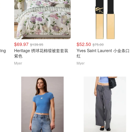
$69.97
$52.50
$139.95
$75.00
ring
Heritage 绣球花棉缎被套套装
Yves Saint Laurent 小金条口
套
紫色
红
Myer
Myer