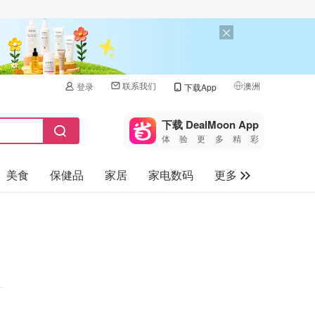
联系我们
澳洲
登录
下载App
🇺🇸
美国
下载 DealMoon App
体验更多精彩
🇨🇳
中国
美食
保健品
家居
家电数码
更多
🇨🇦
加拿大
🇬🇧
汽车
英国
旅游
🇩🇪
德国
母婴儿童
🇫🇷
法国
🇮🇹
意大利