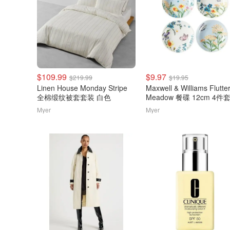
$109.99
$9.97
$219.99
$19.95
Linen House Monday Stripe
Maxwell & Williams Flutte
全棉缎纹被套套装 白色
Meadow 餐碟 12cm 4件
Myer
Myer