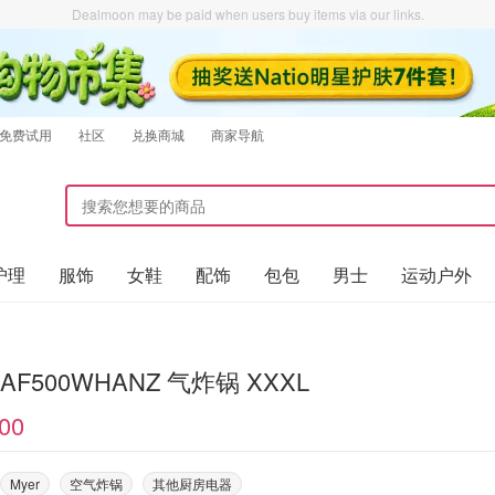
Dealmoon may be paid when users buy items via our links.
免费试用
社区
兑换商城
商家导航
护理
服饰
女鞋
配饰
包包
男士
运动户外
Ninja AF500WHANZ 气炸锅 XXXL
00
Myer
空气炸锅
其他厨房电器