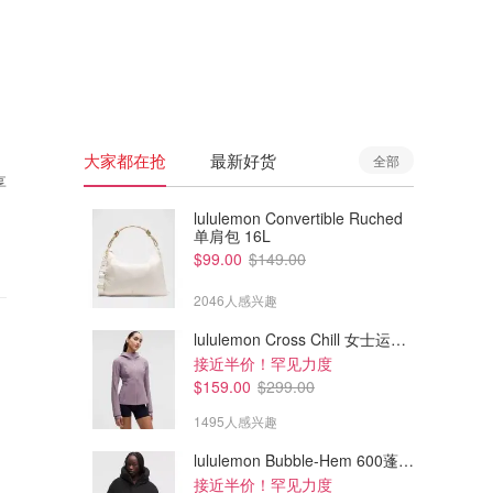
🇦🇺
澳洲
🇳🇿
新西兰
大家都在抢
最新好货
全部
享
lululemon Convertible Ruched
单肩包 16L
$99.00
$149.00
2046人感兴趣
lululemon Cross Chill 女士运动外套
接近半价！罕见力度
$159.00
$299.00
1495人感兴趣
lululemon Bubble-Hem 600蓬松羽绒夹克
接近半价！罕见力度