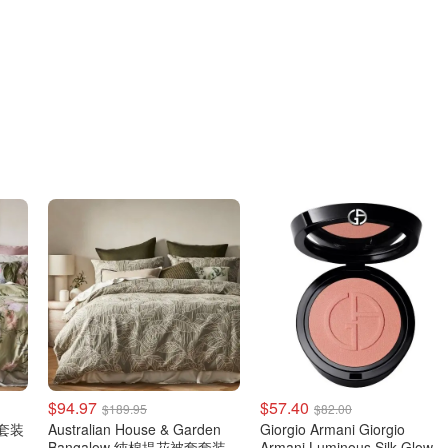
$94.97
$57.40
$189.95
$82.00
套套装
Australian House & Garden
Giorgio Armani Giorgio
Bangalow 纯棉提花被套套装
Armani Luminous Silk Glow 