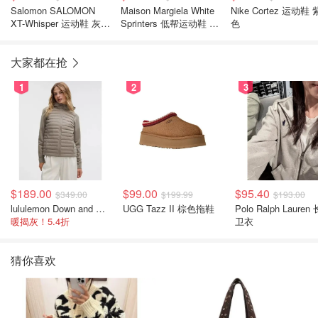
Salomon SALOMON
Maison Margiela White
Nike Cortez 运动鞋 
XT-Whisper 运动鞋 灰蓝
Sprinters 低帮运动鞋 白
色
色
色
大家都在抢
1
2
3
$189.00
$99.00
$95.40
$349.00
$199.99
$193.00
lululemon Down and Around 羽绒夹克
UGG Tazz II 棕色拖鞋
Polo Ralph Lauren
暖揭灰！5.4折
卫衣
猜你喜欢