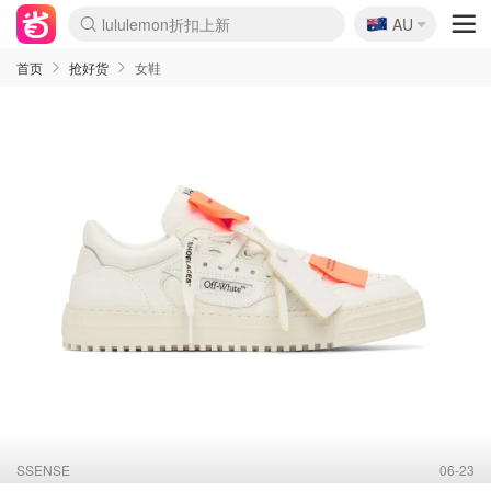
🇦🇺
Sasa美妆护肤3.5折
AU
lululemon折扣上新
SSENSE年中3折
FreshBeauty好价汇总
Cettire降价+叠9折
WWS Coles超市实拍
viagogo二手票捡漏
Myer超级周末1折
The Outnet奢牌1折起
David Jones 3折起
Flannels大牌1折
Perfumes Club护肤1折
AMIRO返校季6.2折
Amazon折扣汇总
eToro入金$200送$50
Amazon数码好物
ICONIC本周7.5折
ThedoubleF高奢地板价
Moose Knuckles 6折
丝芙兰5折起
EUFY官网3.7折起
Selenichast首饰2折
Trip机票酒店促销
YSL送5件彩妆礼
Amazon家居好物
Amazon美妆护肤
雅漾大喷$8
过敏原检测盒$33
伊索独家赠50ml沐浴露
科颜氏清仓3折
SEALIFE海洋馆门票6折
丝塔芙大白罐$16
订阅Newsletter送香薰
Cult Beauty 6.8折
Harrods圣诞日历2.3折
LN-CC奢牌私促3折
d'Alba空姐喷雾$16
EVE LOM套装逆天2折
Bernardelli独家4折
Adore Beauty 6折起
CT圣诞日历
Mytheresa奢品2.7折
Luxury Escapes 9折
Currentbody美容仪9折
MOON Garden Live
Roborock扫地机3.7折
Tingo Life水杯$24
Valentino官网5折
CR洗发护发6.3折
修丽可套装7.4折
Myer彩妆2件7折
GANNI官网4.5折
Stylevana韩妆4折
Tessabit高奢8.5折
OGX洗护4折
Amazon阿德莱德次日达
卡诗8.5折+赠礼
Philips Hue灯具8折
首页
抢好货
女鞋
SSENSE
06-23