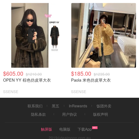
$605.00
$185.00
$1210.00
$1235.00
OPEN YY 棕色仿皮草大衣
Paola 米色仿皮草大衣
SSENSE
SSENSE
联系我们
黑五
InRewards
饭团外卖
隐私条款
用户协议
版权声明
触屏版
电脑版
下载App
2019©dealmoon.com.au