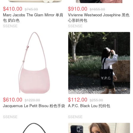
$410.00
$910.00
$745.00
$1655.00
Marc Jacobs The Glam Mirror 单肩
Vivienne Westwood Josephine 黑色
包 奶白色
心形斜挎包
SSENSE
SSENSE
$610.00
$112.00
$1220.00
$255.00
Jacquemus Le Petit Bisou 粉色手袋
A.P.C. Black Lou 托特包
SSENSE
SSENSE