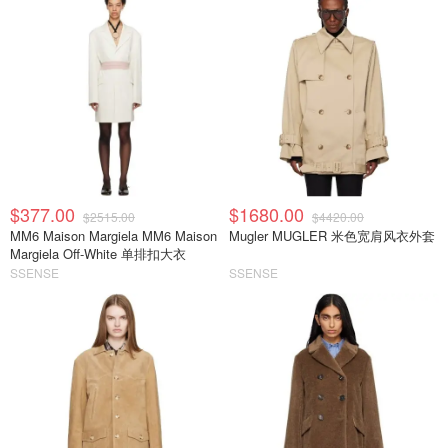
$377.00
$1680.00
$2515.00
$4420.00
MM6 Maison Margiela MM6 Maison
Mugler MUGLER 米色宽肩风衣外套
Margiela Off-White 单排扣大衣
SSENSE
SSENSE