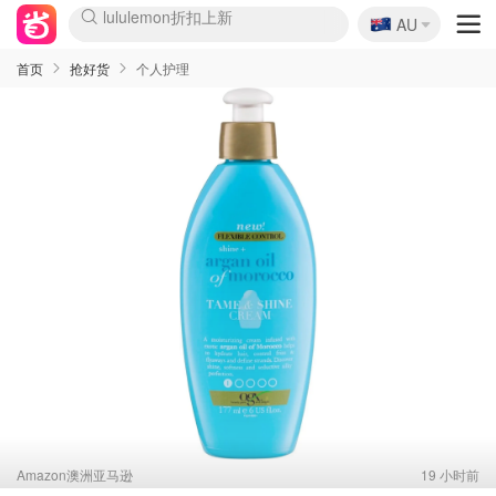
🇦🇺
Sasa美妆护肤3.5折
AU
lululemon折扣上新
SSENSE年中2.5折
FreshBeauty好价汇总
Cettire降价+叠9折
WWS Coles超市实拍
viagogo二手票捡漏
Myer超级周末
The Outnet奢牌1折起
David Jones 3折起
Flannels大牌1折
Perfumes Club护肤1折
AMIRO面罩$251
Amazon折扣汇总
eToro入金$200送$50
Amazon数码好物
ICONIC本周7.5折
ThedoubleF高奢地板价
Moose Knuckles 6折
丝芙兰5折起
EUFY摄像头$98
Selenichast首饰2折
Trip机票酒店促销
YSL送5件彩妆礼
Amazon家居好物
Amazon美妆护肤
雅漾大喷$8
过敏原检测盒$33
伊索独家赠50ml沐浴露
科颜氏高保湿面霜$29
SEALIFE海洋馆门票6折
丝塔芙大白罐$16
订阅Newsletter送香薰
Cult Beauty 6.8折
Harrods圣诞日历$525
LN-CC奢牌私促3折
d'Alba空姐喷雾$16
EVE LOM套装£56
Bernardelli独家4折
Adore Beauty 6折起
CT圣诞日历
Mytheresa奢品2.7折
Luxury Escapes 9折
Currentbody美容仪$881
MOON Garden Live
Roborock扫地机$649
Tingo Life水杯$24
Valentino官网5折
CR洗护套装$23
修丽可4件套$159
Myer彩妆2件7折
GANNI官网4.5折
Stylevana韩妆4折
Tessabit高奢8.5折
OGX洗发水$11
Amazon阿德莱德次日达
卡诗8.5折+赠礼
Philips Hue灯具8折
首页
抢好货
个人护理
Amazon澳洲亚马逊
19 小时前