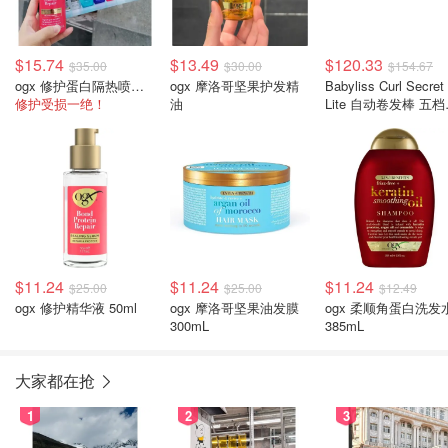
$15.74
$13.49
$120.33
$35.00
$30.00
$154.67
ogx 修护蛋白隔热喷雾 193ml
ogx 摩洛哥坚果护发精
Babyliss Curl Secret
修护受损一绝！
油
Lite 自动卷发棒 五
控 黑玫瑰金
$11.24
$11.24
$11.24
$25.00
$25.00
$12.49
ogx 修护精华液 50ml
ogx 摩洛哥坚果油发膜
ogx 柔顺角蛋白洗发
300mL
385mL
大家都在抢
1
2
3