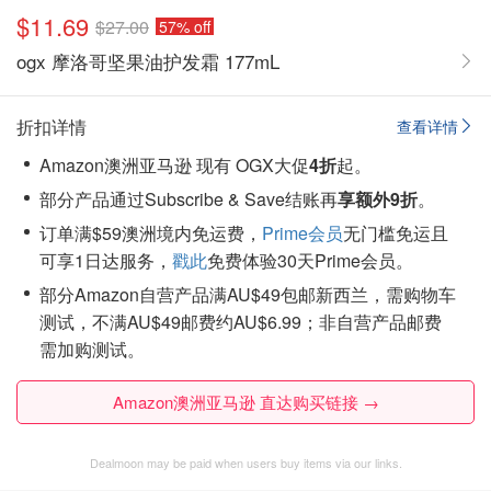
$11.69
$27.00
57% off
ogx 摩洛哥坚果油护发霜 177mL
折扣详情
查看详情
Amazon澳洲亚马逊 现有 OGX大促
4折
起。
部分产品通过Subscribe & Save结账再
享额外9折
。
订单满$59澳洲境内免运费，
Prime会员
无门槛免运且
可享1日达服务，
戳此
免费体验30天Prime会员。
部分Amazon自营产品满AU$49包邮新西兰，需购物车
测试，不满AU$49邮费约AU$6.99；非自营产品邮费
需加购测试。
Amazon澳洲亚马逊 直达购买链接 →
Dealmoon may be paid when users buy items via our links.