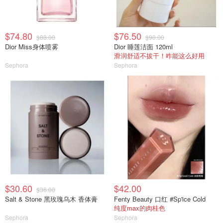
$74.80
$76.50
$88.00
$90.00
Dior Miss身体喷雾
Dior 睡莲洁面 120ml
滑润舒适不拔干！咋能这么好用
Sephora
Sephora
$30.60
$42.00
$36.00
Salt & Stone 黑玫瑰乌木 香体膏
Fenty Beauty 口红 #Sp'ice Cold
纯度max的肉桂色
Sephora
Sephora