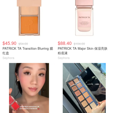
$45.90
$88.40
$54.00
$104.00
PATRICK TA Transition Blurring 腮
PATRICK TA Major Skin 保湿亮肤
红盘
粉底液
Sephora
Sephora