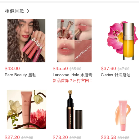
相似同款
$43.00
$45.50
$37.60
$65.00
$47.00
Rare Beauty 唇釉
Lancome Idole 水唇膏
Clarins 舒润唇油
新品首降？吊打官网！
$27.20
$78.20
$23.58
$32.00
$92.00
$34.68