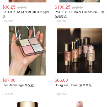
$38.25
$106.25
$45.00
$125.00
PATRICK TA Mini Blush Duo 腮红
PATRICK TA Major Dimension III 哑
盘
光眼影盘
Sephora
Sephora
$97.00
$66.00
Dior Backstage 高光盘
Hourglass Unreal 液体高光
Sephora
Sephora