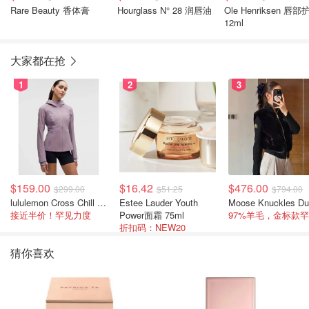
Rare Beauty 香体膏
Hourglass N° 28 润唇油
Ole Henriksen 唇部
12ml
大家都在抢
1
2
3
$159.00
$16.42
$476.00
$299.00
$51.25
$794.00
lululemon Cross Chill 女士运动外套
Estee Lauder Youth
接近半价！罕见力度
Power面霜 75ml
折扣码：NEW20
猜你喜欢