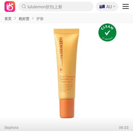
lululemon折扣上新
🇦🇺
Sasa美妆护肤3.5折
AU
SSENSE年中3折
FreshBeauty好价汇总
Cettire降价+叠9折
Farfetch折上8折
WWS Coles超市实拍
viagogo二手票捡漏
Myer清仓1折起
The Outnet奢牌1折起
David Jones 3折起
Flannels大牌1折
Perfumes Club护肤1折
AMIRO返校季6.2折
Oweek抽奖送Airpods
Amazon折扣汇总
eToro入金$200送$50
Amazon数码好物
ICONIC本周7.5折
ThedoubleF高奢地板价
Moose Knuckles 6折
丝芙兰5折起
EUFY官网3.7折起
Selenichast首饰2折
Trip机票酒店促销
YSL送5件彩妆礼
Amazon家居好物
BIGBANG巡演开票
David Jones时尚3折
Amazon美妆护肤
雅漾大喷$8
过敏原检测盒$33
伊索独家赠50ml沐浴露
科颜氏清仓3折
SEALIFE海洋馆门票6折
丝塔芙大白罐$16
订阅Newsletter送香薰
Cult Beauty 6.8折
Harrods圣诞日历2.3折
LN-CC奢牌私促3折
d'Alba空姐喷雾$16
EVE LOM套装逆天2折
Bernardelli独家4折
Adore Beauty 6折起
CT圣诞日历
Mytheresa奢品2.7折
Luxury Escapes 9折
Currentbody美容仪9折
MOON Garden Live
ALLSAINTS美衣3折
Roborock扫地机3.7折
Tingo Life水杯$24
Valentino官网5折
CR洗发护发6.3折
首页
抢好货
护肤
Sephora
06-23