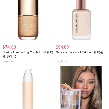
$74.00
$94.00
Clarins Everlasting Youth Fluid 粉底
Natasha Denona HY-Glam 粉底液
液 SPF15
Sephora
Sephora