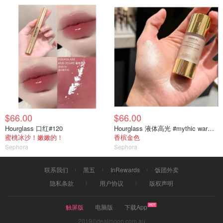
$66.00
$66.00
Hourglass 口红#120
Hourglass 液体高光 #mythic warm bronze gold
蜜桃冰沙！嫩嫩的！
香槟金色
Sephora
Sephora
联系我们
黑五
InRewards
饭团外卖
隐私条款
用户协议
版权声明
触屏版
电脑版
下载App
2019©dealmoon.com.au