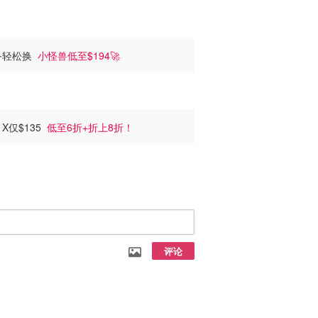
装备轻松换
小怪兽低至$194🚀
 X仅$135
低至6折+折上8折！
评论