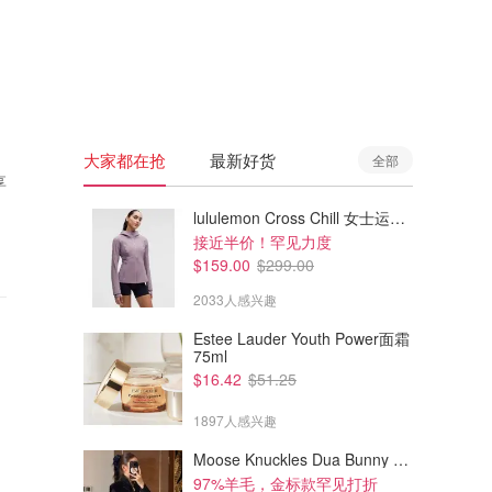
🇦🇺
澳洲
🇳🇿
新西兰
大家都在抢
最新好货
全部
享
lululemon Cross Chill 女士运动外套
接近半价！罕见力度
$159.00
$299.00
2033人感兴趣
Estee Lauder Youth Power面霜
75ml
$16.42
$51.25
1897人感兴趣
Moose Knuckles Dua Bunny 羊毛混纺针织夹克
97%羊毛，金标款罕见打折