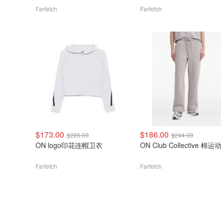
Farfetch
Farfetch
$173.00
$186.00
$285.00
$244.00
ON logo印花连帽卫衣
ON Club Collective 棉运
Farfetch
Farfetch