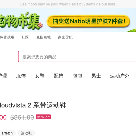
Dealmoon may be paid when users buy items via our links.
免费试用
社区
兑换商城
商家导航
护理
服饰
女鞋
配饰
包包
男士
运动户外
loudvista 2 系带运动鞋
00
$361.00
35% off
Farfetch
运动鞋