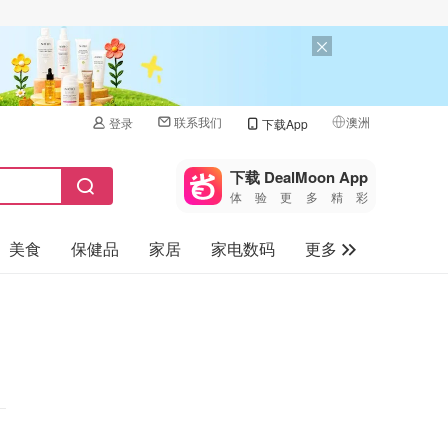
联系我们
澳洲
登录
下载App
🇺🇸
美国
下载 DealMoon App
体验更多精彩
🇨🇳
中国
美食
保健品
家居
家电数码
更多
🇨🇦
加拿大
🇬🇧
汽车
英国
旅游
🇩🇪
德国
母婴儿童
🇫🇷
法国
🇮🇹
意大利