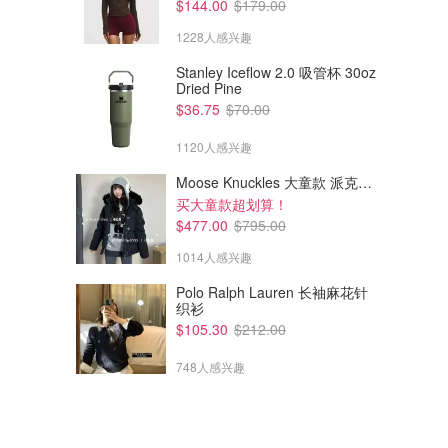
$144.00
$179.00
1228人感兴趣
Stanley Iceflow 2.0 吸管杯 30oz
Dried Pine
$36.75
$70.00
1120人感兴趣
Moose Knuckles 大童款 派克羽绒服
买大童款超划算！
$477.00
$795.00
1014人感兴趣
$199.56
$273.00
$231.38
$306.00
ON CLOUD X 4 运动鞋
ON Cloudtilt Moon 运动鞋
Polo Ralph Lauren 长袖麻花针
织衫
$105.30
$212.00
FORWARD
Farfetch
748人感兴趣