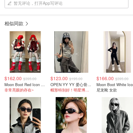
暂无评论，打开App写评论
相似同款
$162.00
$123.00
$166.00
$395.00
$195.00
$395.00
Moon Boot Red Icon 尼龙靴 红色
OPEN YY YY 爱心骨头棒球帽 藏蓝色
Moon Boot White Ico
非常亮眼的存在~
帽形特别好！明星博主都在戴的！！
尼龙靴 女款