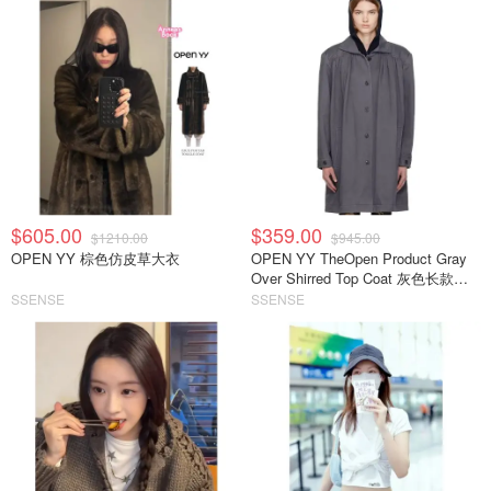
$605.00
$359.00
$1210.00
$945.00
OPEN YY 棕色仿皮草大衣
OPEN YY TheOpen Product Gray
Over Shirred Top Coat 灰色长款外
套
SSENSE
SSENSE