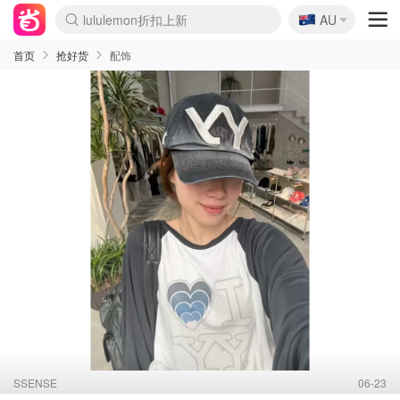
🇦🇺
Sasa美妆护肤3.5折
AU
lululemon折扣上新
SSENSE年中3折
FreshBeauty好价汇总
Cettire降价+叠9折
Farfetch折上8折
WWS Coles超市实拍
viagogo二手票捡漏
Myer清仓1折起
The Outnet奢牌1折起
David Jones 3折起
Flannels大牌1折
Perfumes Club护肤1折
AMIRO返校季6.2折
Oweek抽奖送Airpods
Amazon折扣汇总
eToro入金$200送$50
Amazon数码好物
ICONIC本周7.5折
ThedoubleF高奢地板价
Moose Knuckles 6折
丝芙兰5折起
EUFY官网3.7折起
Selenichast首饰2折
Trip机票酒店促销
YSL送5件彩妆礼
Amazon家居好物
BIGBANG巡演开票
David Jones时尚3折
Amazon美妆护肤
雅漾大喷$8
过敏原检测盒$33
伊索独家赠50ml沐浴露
科颜氏清仓3折
SEALIFE海洋馆门票6折
丝塔芙大白罐$16
订阅Newsletter送香薰
Cult Beauty 6.8折
Harrods圣诞日历2.3折
LN-CC奢牌私促3折
d'Alba空姐喷雾$16
EVE LOM套装逆天2折
Bernardelli独家4折
Adore Beauty 6折起
CT圣诞日历
Mytheresa奢品2.7折
Luxury Escapes 9折
Currentbody美容仪9折
卡诗9折+赠4件礼
MOON Garden Live
ALLSAINTS美衣3折
首页
抢好货
配饰
SSENSE
06-23