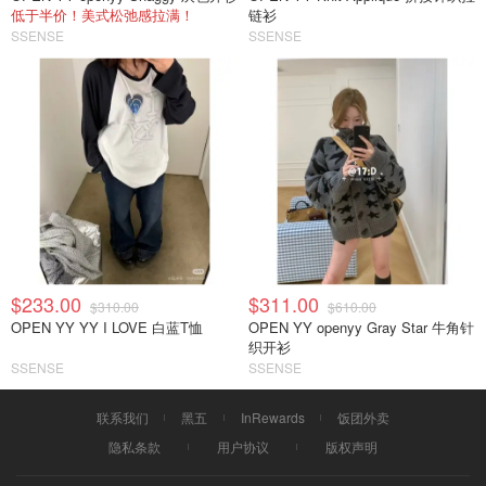
低于半价！美式松弛感拉满！
链衫
SSENSE
SSENSE
$233.00
$311.00
$310.00
$610.00
OPEN YY YY I LOVE 白蓝T恤
OPEN YY openyy Gray Star 牛角针
织开衫
SSENSE
SSENSE
联系我们
黑五
InRewards
饭团外卖
隐私条款
用户协议
版权声明