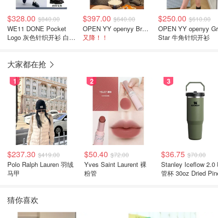
$328.00
$397.00
$250.00
$840.00
$640.00
$610.00
WE11 DONE Pocket
OPEN YY openyy Brown Stitch 拉链针织连帽衫
OPEN YY openyy Gr
Logo 灰色针织开衫 白鹿
又降！！
Star 牛角针织开衫
同款
大家都在抢
1
2
3
$237.30
$50.40
$36.75
$419.00
$72.00
$70.00
Polo Ralph Lauren 羽绒
Yves Saint Laurent 裸
Stanley Iceflow 2.0 吸
马甲
粉管
管杯 30oz Dried Pin
猜你喜欢