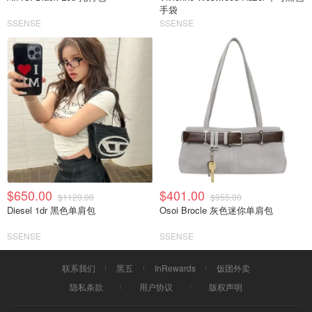
手袋
SSENSE
SSENSE
$650.00
$401.00
$1120.00
$955.00
Diesel 1dr 黑色单肩包
Osoi Brocle 灰色迷你单肩包
SSENSE
SSENSE
联系我们
黑五
InRewards
饭团外卖
隐私条款
用户协议
版权声明