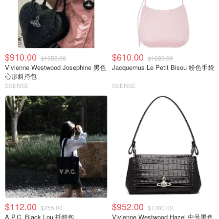
$910.00
$610.00
$1655.00
$1220.00
Vivienne Westwood Josephine 黑色
Jacquemus Le Petit Bisou 粉色手袋
心形斜挎包
SSENSE
SSENSE
$112.00
$952.00
$255.00
$1380.00
A.P.C. Black Lou 托特包
Vivienne Westwood Hazel 中号黑色