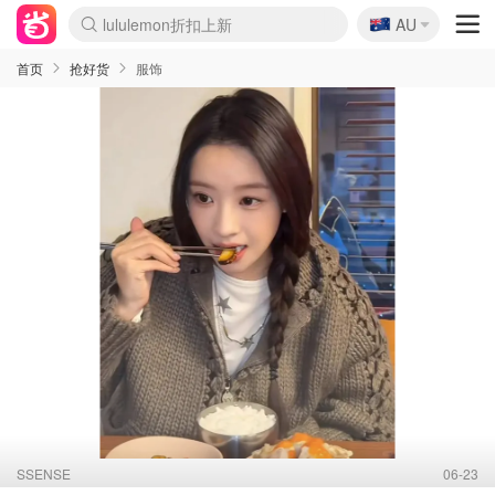
🇦🇺
Sasa美妆护肤3.5折
AU
lululemon折扣上新
SSENSE年中2.5折
FreshBeauty好价汇总
Cettire降价+叠9折
WWS Coles超市实拍
viagogo二手票捡漏
Myer超级周末
The Outnet奢牌1折起
David Jones 3折起
Flannels大牌1折
Perfumes Club护肤1折
AMIRO面罩$251
Amazon折扣汇总
eToro入金$200送$50
Amazon数码好物
ICONIC本周7.5折
ThedoubleF高奢地板价
Moose Knuckles 6折
丝芙兰5折起
EUFY摄像头$98
Selenichast首饰2折
Trip机票酒店促销
YSL送5件彩妆礼
Amazon家居好物
Amazon美妆护肤
雅漾大喷$8
过敏原检测盒$33
伊索独家赠50ml沐浴露
科颜氏高保湿面霜$29
SEALIFE海洋馆门票6折
丝塔芙大白罐$16
订阅Newsletter送香薰
Cult Beauty 6.8折
Harrods圣诞日历$525
LN-CC奢牌私促3折
d'Alba空姐喷雾$16
EVE LOM套装£56
Bernardelli独家4折
Adore Beauty 6折起
CT圣诞日历
Mytheresa奢品2.7折
Luxury Escapes 9折
Currentbody美容仪$881
MOON Garden Live
Roborock扫地机$649
Tingo Life水杯$24
Valentino官网5折
CR洗护套装$23
修丽可4件套$159
Myer彩妆2件7折
GANNI官网4.5折
Stylevana韩妆4折
Tessabit高奢8.5折
OGX洗发水$11
Amazon阿德莱德次日达
卡诗8.5折+赠礼
Philips Hue灯具8折
首页
抢好货
服饰
SSENSE
06-23