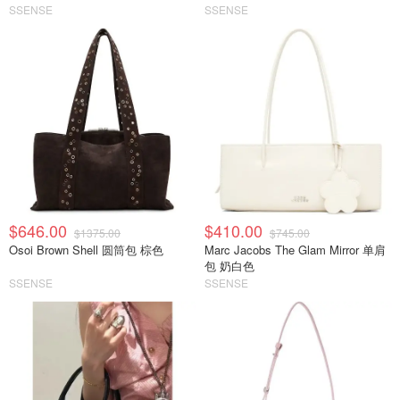
SSENSE
SSENSE
$646.00
$410.00
$1375.00
$745.00
Osoi Brown Shell 圆筒包 棕色
Marc Jacobs The Glam Mirror 单肩
包 奶白色
SSENSE
SSENSE