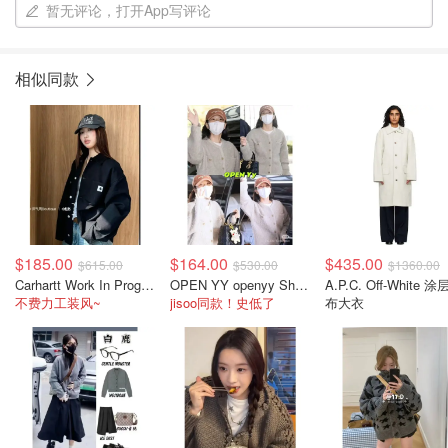
暂无评论，打开App写评论
相似同款
$185.00
$164.00
$435.00
$615.00
$530.00
$1360.00
Carhartt Work In Progress Carhartt WIP OG Michigan 工装夹克 黑色
OPEN YY openyy Shaggy 米色开衫
A.P.C. Off-White 
不费力工装风~
jisoo同款！史低了
布大衣