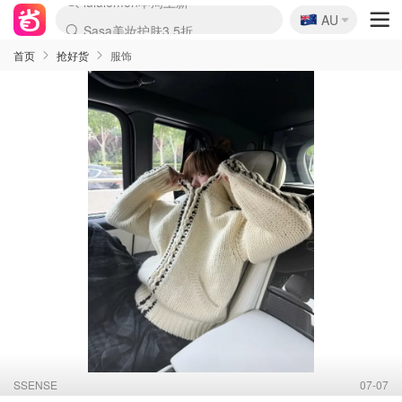
🇦🇺
Sasa美妆护肤3.5折
AU
lululemon本周上新
SSENSE年中3折
FreshBeauty好价汇总
Cettire降价+叠9折
Farfetch折上8折
WWS Coles超市实拍
viagogo二手票捡漏
Myer清仓1折起
The Outnet奢牌1折起
David Jones 3折起
Flannels大牌1折
Perfumes Club护肤1折
AMIRO返校季6.2折
Oweek抽奖送Airpods
Amazon折扣汇总
eToro入金$200送$50
Amazon数码好物
ICONIC本周7.5折
ThedoubleF高奢地板价
Moose Knuckles 6折
丝芙兰5折起
EUFY官网3.7折起
Selenichast首饰2折
Trip机票酒店促销
YSL送5件彩妆礼
Amazon家居好物
BIGBANG巡演开票
David Jones时尚3折
Amazon美妆护肤
雅漾大喷$8
过敏原检测盒$33
伊索独家赠50ml沐浴露
科颜氏送高保湿面霜
SEALIFE海洋馆门票6折
丝塔芙大白罐$16
订阅Newsletter送香薰
Cult Beauty 6.8折
Harrods圣诞日历2.3折
LN-CC奢牌私促3折
d'Alba空姐喷雾$16
EVE LOM套装逆天2折
Bernardelli独家4折
Adore Beauty 6折起
CT圣诞日历
Mytheresa奢品2.7折
首页
抢好货
服饰
SSENSE
07-07