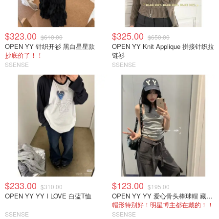
$323.00
$325.00
$610.00
$650.00
OPEN YY 针织开衫 黑白星星款
OPEN YY Knit Applique 拼接针织拉
抄底价了！！
链衫
SSENSE
SSENSE
$233.00
$123.00
$310.00
$195.00
OPEN YY YY I LOVE 白蓝T恤
OPEN YY YY 爱心骨头棒球帽 藏蓝色
帽形特别好！明星博主都在戴的！！
SSENSE
SSENSE