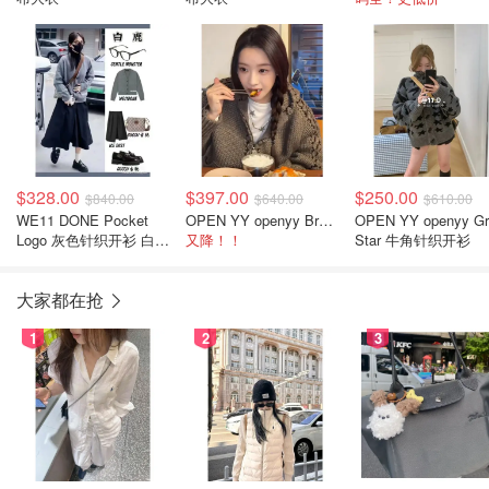
$328.00
$397.00
$250.00
$840.00
$640.00
$610.00
WE11 DONE Pocket
OPEN YY openyy Brown Stitch 拉链针织连帽衫
OPEN YY openyy Gr
Logo 灰色针织开衫 白鹿
又降！！
Star 牛角针织开衫
同款
大家都在抢
1
2
3