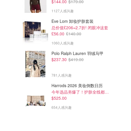
$144.00
$179.00
1127人感兴趣
Eve Lom 卸妆护肤套装
总价值£206=2.7折! 闭眼冲这套
£56.00
£140.00
1060人感兴趣
Polo Ralph Lauren 羽绒马甲
$8.54
$4.99
$19.99
$9.99
$237.30
$419.00
Oral-B 3D White 密集美白牙膏
3DWhite Luxe 亮白牙膏 95g
94g
781人感兴趣
Amazon澳洲亚马逊
Amazon澳洲亚马逊
Harrods 2026 美妆倒数日历
今年选品夯爆了！护肤全线都很绝
$525.00
654人感兴趣