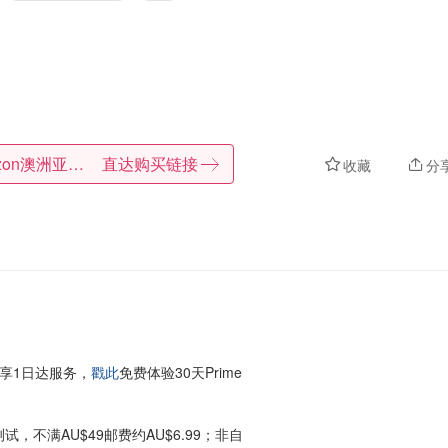
Amazon澳洲亚马逊
直达购买链接
收藏
分
享1日达服务，
戳此
免费体验30天Prime
试，不满AU$49邮费约AU$6.99；非自