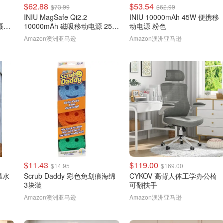
$62.88
$53.54
$73.99
$62.99
INIU MagSafe Qi2.2
INIU 10000mAh 45W 便携移
P摄像
10000mAh 磁吸移动电源 25W
动电源 粉色
棕色
Amazon澳洲亚马逊
Amazon澳洲亚马逊
$11.43
$119.00
$14.95
$169.00
温水
Scrub Daddy 彩色免划痕海绵
CYKOV 高背人体工学办公椅
3块装
可翻扶手
Amazon澳洲亚马逊
Amazon澳洲亚马逊