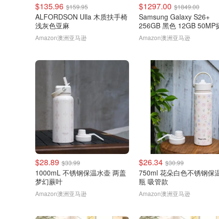
$135.96
$1297.00
$159.95
$1849.00
ALFORDSON Ulla 木质扶手椅
Samsung Galaxy S26+
浅灰色亚麻
256GB 黑色 12GB 50M
头
Amazon澳洲亚马逊
Amazon澳洲亚马逊
$28.89
$26.34
$33.99
$30.99
1000mL 不锈钢保温水壶 两盖
750ml 花朵白色不锈钢保
梦幻蕨叶
瓶 吸管款
Amazon澳洲亚马逊
Amazon澳洲亚马逊