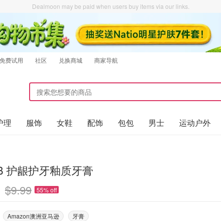
Dealmoon may be paid when users buy items via our links.
免费试用
社区
兑换商城
商家导航
护理
服饰
女鞋
配饰
包包
男士
运动户外
l-B 护龈护牙釉质牙膏
$9.99
55% off
Amazon澳洲亚马逊
牙膏