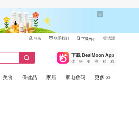
联系我们
澳洲
登录
下载App
🇺🇸
美国
下载 DealMoon App
体验更多精彩
🇨🇳
中国
美食
保健品
家居
家电数码
更多
🇨🇦
加拿大
🇬🇧
汽车
英国
旅游
🇩🇪
德国
母婴儿童
🇫🇷
法国
🇮🇹
意大利