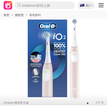
🇦🇺
Sasa美妆护肤3.5折
AU
lululemon折扣上新
SSENSE年中3折
FreshBeauty好价汇总
Cettire降价+叠9折
Farfetch折上8折
WWS Coles超市实拍
viagogo二手票捡漏
Myer清仓1折起
The Outnet奢牌1折起
David Jones 3折起
Flannels大牌1折
Perfumes Club护肤1折
AMIRO返校季6.2折
Oweek抽奖送Airpods
Amazon折扣汇总
eToro入金$200送$50
Amazon数码好物
ICONIC本周7.5折
ThedoubleF高奢地板价
Moose Knuckles 6折
丝芙兰5折起
EUFY官网3.7折起
Selenichast首饰2折
Trip机票酒店促销
YSL送5件彩妆礼
Amazon家居好物
BIGBANG巡演开票
David Jones时尚3折
Amazon美妆护肤
雅漾大喷$8
过敏原检测盒$33
伊索独家赠50ml沐浴露
科颜氏清仓3折
SEALIFE海洋馆门票6折
丝塔芙大白罐$16
订阅Newsletter送香薰
Cult Beauty 6.8折
Harrods圣诞日历2.3折
LN-CC奢牌私促3折
d'Alba空姐喷雾$16
EVE LOM套装逆天2折
Bernardelli独家4折
Adore Beauty 6折起
CT圣诞日历
Mytheresa奢品2.7折
Luxury Escapes 9折
Currentbody美容仪9折
卡诗9折+赠4件礼
MOON Garden Live
ALLSAINTS美衣3折
Roborock扫地机3.7折
Tingo Life水杯$24
Valentino官网5折
CR洗发护发6.3折
首页
抢好货
家电数码
Amazon澳洲亚马逊
06-23
1
2
3
4
5
6