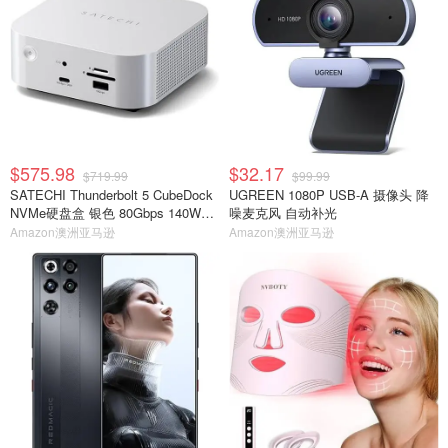
$575.98
$32.17
$719.99
$99.99
SATECHI Thunderbolt 5 CubeDock
UGREEN 1080P USB-A 摄像头 降
NVMe硬盘盒 银色 80Gbps 140W扩
噪麦克风 自动补光
展坞
Amazon澳洲亚马逊
Amazon澳洲亚马逊