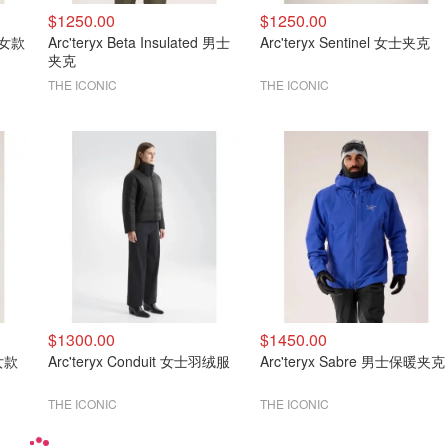
$1250.00
$1250.00
y 女款
Arc'teryx Beta Insulated 男士
Arc'teryx Sentinel 女士夹克
夹克
THE ICONIC
THE ICONIC
$1300.00
$1450.00
 女款
Arc'teryx Conduit 女士羽绒服
Arc'teryx Sabre 男士保暖夹克
THE ICONIC
THE ICONIC