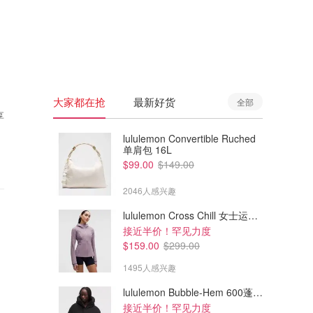
🇦🇺
澳洲
🇳🇿
新西兰
大家都在抢
最新好货
全部
享
lululemon Convertible Ruched
单肩包 16L
$99.00
$149.00
2046人感兴趣
lululemon Cross Chill 女士运动外套
接近半价！罕见力度
$159.00
$299.00
1495人感兴趣
lululemon Bubble-Hem 600蓬松羽绒夹克
接近半价！罕见力度