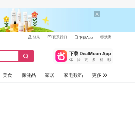
联系我们
澳洲
登录
下载App
🇺🇸
美国
下载 DealMoon App
体验更多精彩
🇨🇳
中国
美食
保健品
家居
家电数码
更多
🇨🇦
加拿大
🇬🇧
汽车
英国
旅游
🇩🇪
德国
母婴儿童
🇫🇷
法国
🇮🇹
意大利