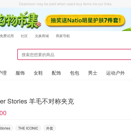
Dealmoon may be paid when users buy items via our links.
免费试用
社区
兑换商城
商家导航
护理
服饰
女鞋
配饰
包包
男士
运动户外
her Stories 羊毛不对称夹克
00
Stories
THE ICONIC
外套