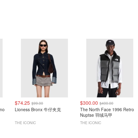
$74.25
$300.00
$99.00
$400.00
ono
Lioness Bronx 牛仔夹克
The North Face 1996 Retro
Nuptse 羽绒马甲
THE ICONIC
THE ICONIC