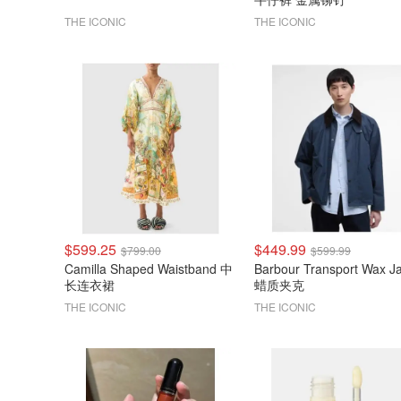
THE ICONIC
THE ICONIC
$599.25
$449.99
$799.00
$599.99
Camilla Shaped Waistband 中
Barbour Transport Wax J
长连衣裙
蜡质夹克
THE ICONIC
THE ICONIC