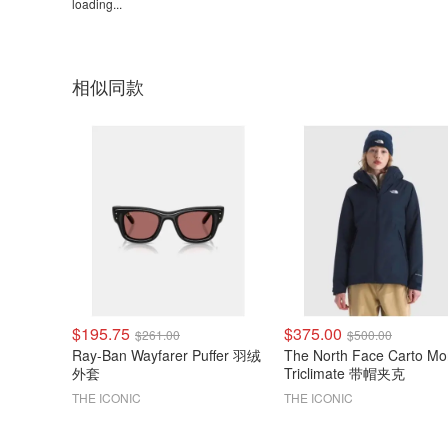
loading...
相似同款
$195.75
$375.00
$261.00
$500.00
Ray-Ban Wayfarer Puffer 羽绒
The North Face Carto M
外套
Triclimate 带帽夹克
THE ICONIC
THE ICONIC