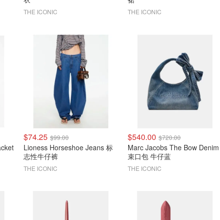
THE ICONIC
THE ICONIC
$74.25
$540.00
$99.00
$720.00
acket
Lioness Horseshoe Jeans 标
Marc Jacobs The Bow Denim
志性牛仔裤
束口包 牛仔蓝
THE ICONIC
THE ICONIC