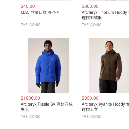
$40.00
$800.00
MAC 丝缎口红 多色号
Arc'teryx Thorium Hood
连帽羽绒服
THE ICONIC
THE ICONIC
$1800.00
$330.00
Arc'teryx Fissile SV 男款羽绒
Arc'teryx Kyanite Hoody
夹克
连帽卫衣
THE ICONIC
THE ICONIC