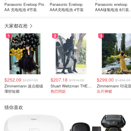
Panasonic Eneloop Pro
Panasonic Eneloop
Panasonic eneloop
AA 充电电池 8节装
AAA充电电池 4节装
AAA镍氢电池 8只装
800mAh
大家都在抢
1
2
3
$252.09
$207.18
$299.00
$1297.00
$1514.00
$1494.00
Zimmermann 波点植绒
Stuart Weitzman THE OUTNET 麂皮过膝靴 黑色
薄纱短裙
热巴同款
出片神裙
猜你喜欢