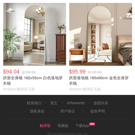
$94.04
$95.99
$128.99
$129.99
拱形全身镜 162x53cm 白色落地穿
拱形落地镜 165x60cm 金色全身穿
衣镜
衣镜
Amazon澳洲亚马逊
Amazon澳洲亚马逊
联系我们
黑五
InRewards
饭团外卖
隐私条款
用户协议
版权声明
触屏版
电脑版
下载App
2019©dealmoon.com.au