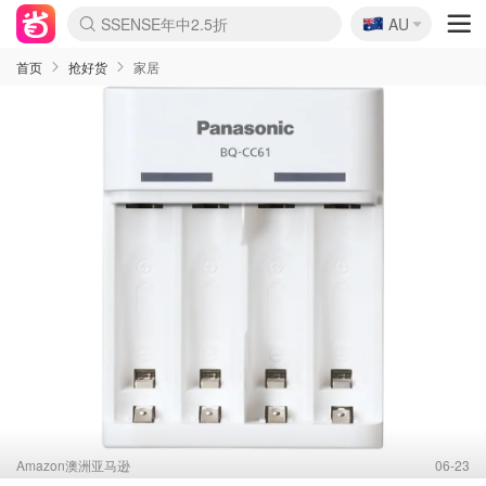
🇦🇺
SSENSE年中2.5折
AU
lululemon折扣上新
Sasa美妆护肤3.5折
FreshBeauty好价汇总
Cettire降价+叠9折
WWS Coles超市实拍
viagogo二手票捡漏
Myer超级周末
The Outnet奢牌1折起
David Jones 3折起
Flannels大牌1折
Perfumes Club护肤1折
AMIRO面罩$251
Amazon折扣汇总
eToro入金$200送$50
Amazon数码好物
ICONIC本周7.5折
ThedoubleF高奢地板价
Moose Knuckles 6折
丝芙兰5折起
EUFY摄像头$98
Selenichast首饰2折
Trip机票酒店促销
YSL送5件彩妆礼
Amazon家居好物
Amazon美妆护肤
雅漾大喷$8
过敏原检测盒$33
伊索独家赠50ml沐浴露
科颜氏高保湿面霜$29
SEALIFE海洋馆门票6折
丝塔芙大白罐$16
订阅Newsletter送香薰
Cult Beauty 6.8折
Harrods圣诞日历$525
LN-CC奢牌私促3折
d'Alba空姐喷雾$16
EVE LOM套装£56
Bernardelli独家4折
Adore Beauty 6折起
CT圣诞日历
Mytheresa奢品2.7折
Luxury Escapes 9折
Currentbody美容仪$881
MOON Garden Live
Roborock扫地机$649
Tingo Life水杯$24
Valentino官网5折
CR洗护套装$23
修丽可4件套$159
Myer彩妆2件7折
GANNI官网4.5折
Stylevana韩妆4折
Tessabit高奢8.5折
OGX洗发水$11
Amazon阿德莱德次日达
卡诗8.5折+赠礼
Philips Hue灯具8折
首页
抢好货
家居
Amazon澳洲亚马逊
06-23