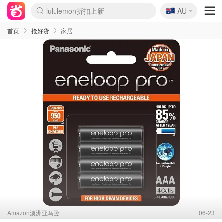
🇦🇺
Sasa美妆护肤3.5折
AU
lululemon折扣上新
SSENSE年中2.5折
FreshBeauty好价汇总
Cettire降价+叠9折
WWS Coles超市实拍
viagogo二手票捡漏
Myer超级周末
The Outnet奢牌1折起
David Jones 3折起
Flannels大牌1折
Perfumes Club护肤1折
AMIRO面罩$251
Amazon折扣汇总
eToro入金$200送$50
Amazon数码好物
ICONIC本周7.5折
ThedoubleF高奢地板价
Moose Knuckles 6折
丝芙兰5折起
EUFY摄像头$98
Selenichast首饰2折
Trip机票酒店促销
YSL送5件彩妆礼
Amazon家居好物
Amazon美妆护肤
雅漾大喷$8
过敏原检测盒$33
伊索独家赠50ml沐浴露
科颜氏高保湿面霜$29
SEALIFE海洋馆门票6折
丝塔芙大白罐$16
订阅Newsletter送香薰
Cult Beauty 6.8折
Harrods圣诞日历$525
LN-CC奢牌私促3折
d'Alba空姐喷雾$16
EVE LOM套装£56
Bernardelli独家4折
Adore Beauty 6折起
CT圣诞日历
Mytheresa奢品2.7折
Luxury Escapes 9折
Currentbody美容仪$881
MOON Garden Live
Roborock扫地机$649
Tingo Life水杯$24
Valentino官网5折
CR洗护套装$23
修丽可4件套$159
Myer彩妆2件7折
GANNI官网4.5折
Stylevana韩妆4折
Tessabit高奢8.5折
OGX洗发水$11
Amazon阿德莱德次日达
卡诗8.5折+赠礼
Philips Hue灯具8折
首页
抢好货
家居
Amazon澳洲亚马逊
06-23