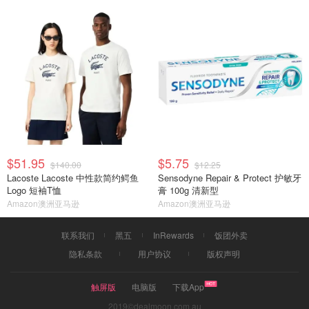
$51.95
$5.75
$140.00
$12.25
Lacoste Lacoste 中性款简约鳄鱼
Sensodyne Repair & Protect 护敏牙
Logo 短袖T恤
膏 100g 清新型
Amazon澳洲亚马逊
Amazon澳洲亚马逊
联系我们
黑五
InRewards
饭团外卖
隐私条款
用户协议
版权声明
触屏版
电脑版
下载App
2019©dealmoon.com.au