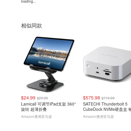
loading...
相似同款
$24.99
$575.98
$29.99
$719.99
Lamicall 可调节iPad支架 360°
SATECHI Thunderbolt 5
旋转 超薄折叠
CubeDock NVMe硬盘盒 
80Gbps 140W扩展坞
Amazon澳洲亚马逊
Amazon澳洲亚马逊