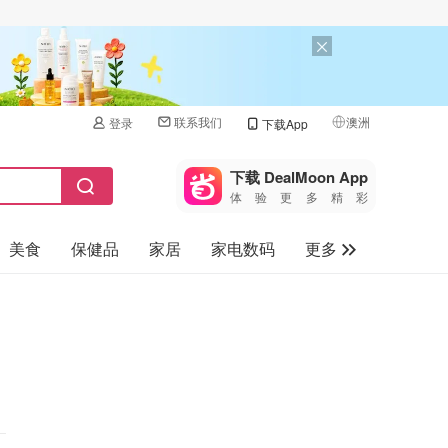
联系我们
澳洲
登录
下载App
🇺🇸
美国
下载 DealMoon App
体验更多精彩
🇨🇳
中国
美食
保健品
家居
家电数码
更多
🇨🇦
加拿大
🇬🇧
汽车
英国
旅游
🇩🇪
德国
母婴儿童
🇫🇷
法国
🇮🇹
意大利