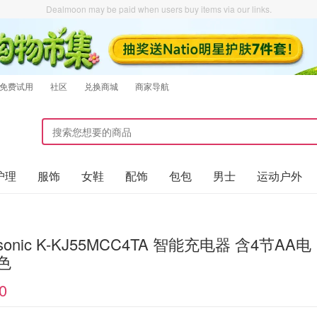
Dealmoon may be paid when users buy items via our links.
免费试用
社区
兑换商城
商家导航
护理
服饰
女鞋
配饰
包包
男士
运动户外
asonic K-KJ55MCC4TA 智能充电器 含4节AA电
色
0