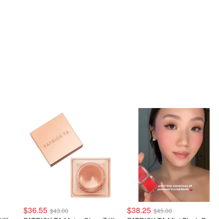
$36.55
$38.25
$43.00
$45.00