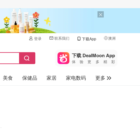
联系我们
澳洲
登录
下载App
🇺🇸
美国
下载 DealMoon App
体验更多精彩
🇨🇳
中国
美食
保健品
家居
家电数码
更多
🇨🇦
加拿大
🇬🇧
汽车
英国
旅游
🇩🇪
德国
母婴儿童
🇫🇷
法国
🇮🇹
意大利