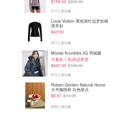
$159.00
$299.00
977人感兴趣
Louis Vuitton 黑色荷叶边罗纹棉
质开衫
$43.50
927人感兴趣
Moose Knuckles 3Q 羽绒服
大童款！XL码还有货
$447.00
$745.00
872人感兴趣
Robert Gordon Natural Home
大号咖啡杯 白色斑点
$9.97
$19.95
$62.90
$68.00
$74.00
$80.00
868人感兴趣
Dior 后台腮红 多色号
Dior Backstage 腮红棒 多色号
图片077试色！人间水蜜桃
水光感腮红！Dior也变韩了～
Sephora
Sephora