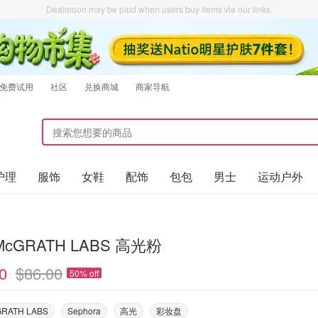
Dealmoon may be paid when users buy items via our links.
免费试用
社区
兑换商城
商家导航
护理
服饰
女鞋
配饰
包包
男士
运动户外
 McGRATH LABS 高光粉
0
$86.00
50% off
GRATH LABS
Sephora
高光
彩妆盘