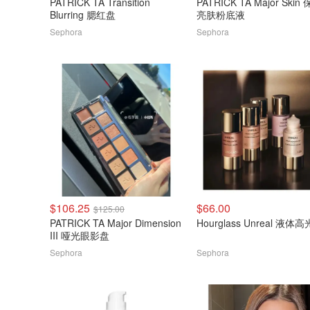
PATRICK TA Transition
PATRICK TA Major Skin
Blurring 腮红盘
亮肤粉底液
Sephora
Sephora
$106.25
$66.00
$125.00
PATRICK TA Major Dimension
Hourglass Unreal 液体高
III 哑光眼影盘
Sephora
Sephora