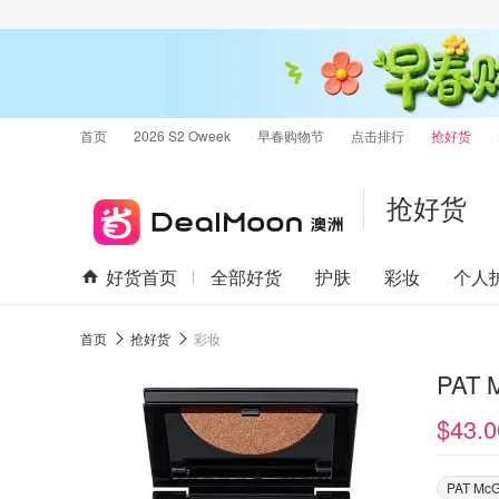
首页
2026 S2 Oweek
早春购物节
点击排行
抢好货
抢好货
好货首页
全部好货
护肤
彩妆
个人
首页
抢好货
彩妆
PAT
$43.0
PAT Mc