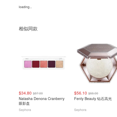
loading...
相似同款
$34.80
$56.10
$87.00
$66.00
Natasha Denona Cranberry
Fenty Beauty 钻石高光
眼影盘
Sephora
Sephora