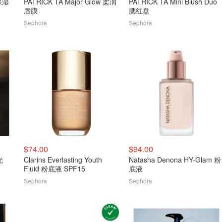
 保湿
PATRICK TA Major Glow 柔润
PATRICK TA Mini Blush Duo
唇膜
腮红盘
Sephora
Sephora
$74.00
$94.00
光
Clarins Everlasting Youth
Natasha Denona HY-Glam 粉
Fluid 粉底液 SPF15
底液
Sephora
Sephora