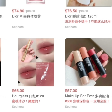
$74.80
$76.50
$88.00
$90.00
型
Dior Miss身体喷雾
Dior 睡莲洁面 120ml
滑润舒适不拔干！咋能这么好用
Sephora
Sephora
$66.00
$57.00
Fenty Beauty 口红 #Sp'ice Cold
Hourglass 口红#120
Make Up For Ever 多功
蜜桃冰沙！嫩嫩的！
#606 焦糖深棕色 一支用全脸！
Sephora
Sephora