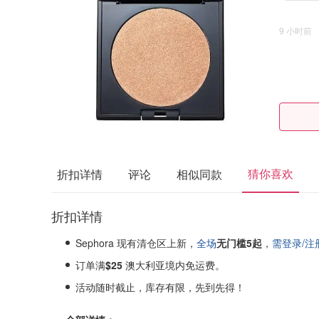
9 小时前
猜你喜欢
折扣详情
评论
相似同款
折扣详情
Sephora 现有清仓区上新，
全场
无门槛
5起
，
需登录/注
订单满
$25
澳大利亚境内免运费。
活动随时截止，库存有限，先到先得！