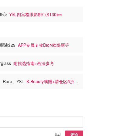
99💥
YSL四宫格眼影$91($130)👀
s遮瑕液$29
APP专属📱收Dior/欧缇丽等
glass
附挑选指南+画法参考
I、Rare、YSL
K-Beauty满赠+清仓区5折
评论