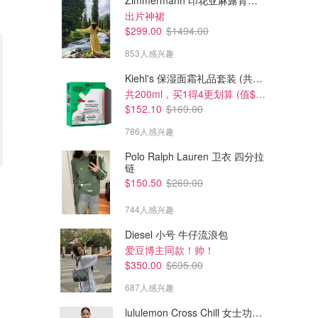
Zimmermann 印花亚麻露背中长连衣裙
出片神裙
$299.00
$1494.00
853人感兴趣
Kiehl's 保湿面霜礼品套装 (共200ml)
共200ml，买1得4更划算 (值$296)
$152.10
$169.00
786人感兴趣
Polo Ralph Lauren 卫衣 四分拉
链
$48.00
$102.00
$68.00
$146.00
$150.50
$269.00
SKIMS 不对称上衣 樱粉色
SKIMS 亮片三角比基尼上衣
744人感兴趣
Dealmoon澳新省钱快报
Dealmoon澳新省钱快报
Diesel 小号 牛仔流浪包
爱豆博主同款！帅！
$350.00
$695.00
687人感兴趣
lululemon Cross Chill 女士功能夹克