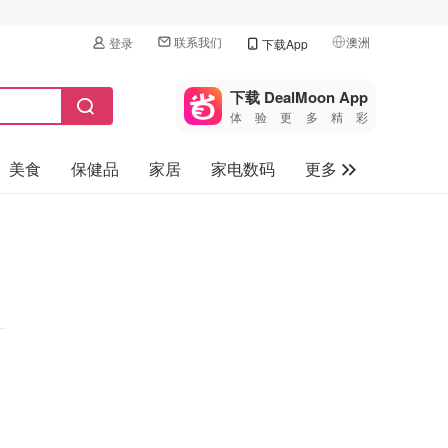
联系我们
澳洲
登录
下载App
🇺🇸
美国
下载 DealMoon App
体验更多精彩
🇨🇳
中国
美食
保健品
家居
家电数码
更多
🇨🇦
加拿大
🇬🇧
汽车
英国
旅游
🇩🇪
德国
母婴儿童
🇫🇷
法国
🇮🇹
意大利
🇦🇺
澳洲
🇳🇿
新西兰