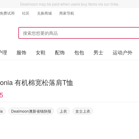
Dealmoon may be paid when users buy items via our links.
免费试用
社区
兑换商城
商家导航
护理
服饰
女鞋
配饰
包包
男士
运动户外
agonia 有机棉宽松落肩T恤
5
ia
Dealmoon澳新省钱快报
上衣
女士上衣