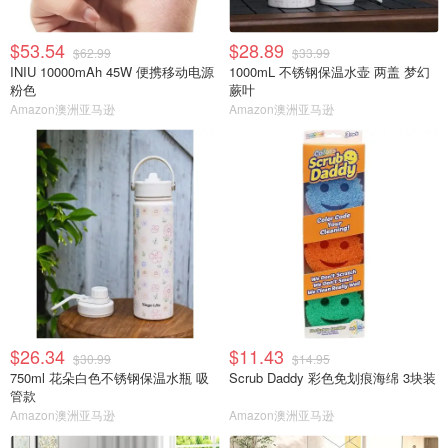
$53.54
$28.89
$62.99
$33.99
INIU 10000mAh 45W 便携移动电源
1000mL 不锈钢保温水壶 两盖 梦幻
粉色
蕨叶
Amazon澳洲亚马逊
Amazon澳洲亚马逊
$26.34
$11.43
$30.99
$14.95
750ml 花朵白色不锈钢保温水瓶 吸
Scrub Daddy 彩色免划痕海绵 3块装
管款
Amazon澳洲亚马逊
Amazon澳洲亚马逊