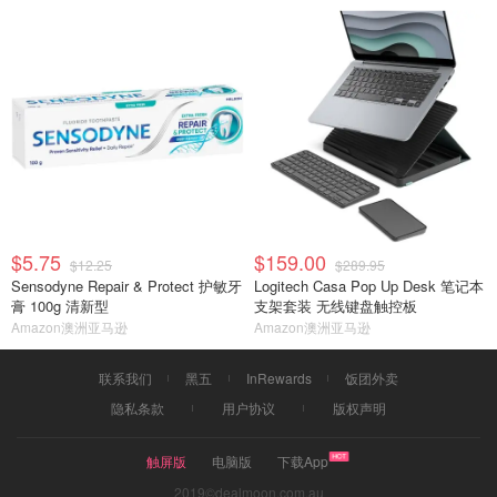
$5.75
$159.00
$12.25
$289.95
Sensodyne Repair & Protect 护敏牙
Logitech Casa Pop Up Desk 笔记本
膏 100g 清新型
支架套装 无线键盘触控板
Amazon澳洲亚马逊
Amazon澳洲亚马逊
联系我们
黑五
InRewards
饭团外卖
隐私条款
用户协议
版权声明
触屏版
电脑版
下载App
2019©dealmoon.com.au