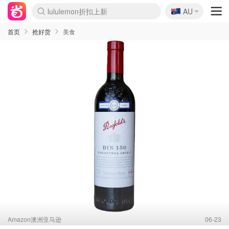
🇦🇺
Sasa美妆护肤3.5折
AU
lululemon折扣上新
SSENSE年中3折
FreshBeauty好价汇总
Cettire降价+叠9折
WWS Coles超市实拍
viagogo二手票捡漏
Myer超级周末1折
The Outnet奢牌1折起
David Jones 3折起
Flannels大牌1折
Perfumes Club护肤1折
AMIRO返校季6.2折
Amazon折扣汇总
eToro入金$200送$50
Amazon数码好物
ICONIC本周7.5折
ThedoubleF高奢地板价
Moose Knuckles 6折
丝芙兰5折起
EUFY官网3.7折起
Selenichast首饰2折
Trip机票酒店促销
YSL送5件彩妆礼
Amazon家居好物
Amazon美妆护肤
雅漾大喷$8
过敏原检测盒$33
伊索独家赠50ml沐浴露
科颜氏清仓3折
SEALIFE海洋馆门票6折
丝塔芙大白罐$16
订阅Newsletter送香薰
Cult Beauty 6.8折
Harrods圣诞日历2.3折
LN-CC奢牌私促3折
d'Alba空姐喷雾$16
EVE LOM套装逆天2折
Bernardelli独家4折
Adore Beauty 6折起
CT圣诞日历
Mytheresa奢品2.7折
Luxury Escapes 9折
Currentbody美容仪9折
MOON Garden Live
Roborock扫地机3.7折
Tingo Life水杯$24
Valentino官网5折
CR洗发护发6.3折
修丽可套装7.4折
Myer彩妆2件7折
GANNI官网4.5折
Stylevana韩妆4折
Tessabit高奢8.5折
OGX洗护4折
Amazon阿德莱德次日达
卡诗8.5折+赠礼
Philips Hue灯具8折
首页
抢好货
美食
Amazon澳洲亚马逊
06-23