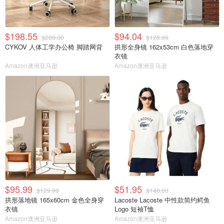
$198.55
$94.04
$289.00
$128.99
CYKOV 人体工学办公椅 脚踏网背
拱形全身镜 162x53cm 白色落地穿
衣镜
Amazon澳洲亚马逊
Amazon澳洲亚马逊
$95.99
$51.95
$129.99
$140.00
拱形落地镜 165x60cm 金色全身穿
Lacoste Lacoste 中性款简约鳄鱼
衣镜
Logo 短袖T恤
Amazon澳洲亚马逊
Amazon澳洲亚马逊