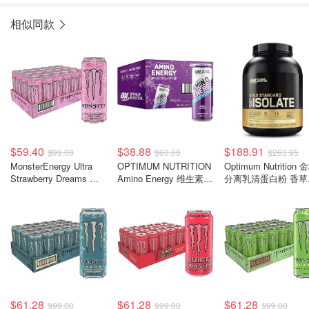
相似同款
$59.40
$38.88
$188.91
$99.00
$60.00
$263.95
MonsterEnergy Ultra
OPTIMUM NUTRITION
Optimum Nutrition 
Strawberry Dreams 能
Amino Energy 维生素能
分离乳清蛋白粉 香草
量饮料 500ml×24
量饮料 葡萄味 355ml 12
2.28kg
罐
$61.28
$61.28
$61.28
$99.00
$99.00
$99.00