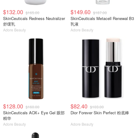
$132.00
$149.60
$165.00
$187.00
SkinCeuticals Redness Neutralizer
SkinCeuticals Metacell Renewal B3
舒缓乳
乳液
Adore Beauty
Adore Beauty
$128.00
$82.40
$160.00
$103.00
SkinCeuticals AOX+ Eye Gel 眼部
Dior Forever Skin Perfect 粉底棒
精华
Adore Beauty
Adore Beauty