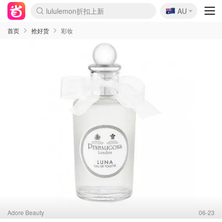
lululemon折扣上新
🇦🇺
AU
Sasa美妆护肤3.5折
SSENSE年中3折
FreshBeauty好价汇总
Cettire降价+叠9折
Farfetch折上8折
WWS Coles超市实拍
viagogo二手票捡漏
Myer清仓1折起
The Outnet奢牌1折起
David Jones 3折起
Flannels大牌1折
Perfumes Club护肤1折
AMIRO返校季6.2折
Oweek抽奖送Airpods
Amazon折扣汇总
eToro入金$200送$50
Amazon数码好物
ICONIC本周7.5折
ThedoubleF高奢地板价
Moose Knuckles 6折
丝芙兰5折起
EUFY官网3.7折起
Selenichast首饰2折
Trip机票酒店促销
YSL送5件彩妆礼
Amazon家居好物
BIGBANG巡演开票
David Jones时尚3折
Amazon美妆护肤
雅漾大喷$8
过敏原检测盒$33
伊索独家赠50ml沐浴露
科颜氏清仓3折
SEALIFE海洋馆门票6折
丝塔芙大白罐$16
订阅Newsletter送香薰
Cult Beauty 6.8折
Harrods圣诞日历2.3折
LN-CC奢牌私促3折
d'Alba空姐喷雾$16
EVE LOM套装逆天2折
Bernardelli独家4折
Adore Beauty 6折起
CT圣诞日历
Mytheresa奢品2.7折
Luxury Escapes 9折
Currentbody美容仪9折
卡诗9折+赠4件礼
MOON Garden Live
ALLSAINTS美衣3折
Roborock扫地机3.7折
Tingo Life水杯$24
Valentino官网5折
CR洗发护发6.3折
首页
抢好货
彩妆
Adore Beauty
06-23