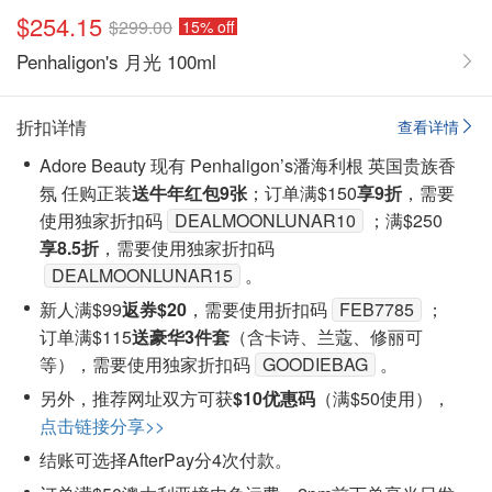
$254.15
$299.00
15% off
Penhaligon's 月光 100ml
折扣详情
查看详情
Adore Beauty 现有 Penhaligon’s潘海利根 英国贵族香
氛 任购正装
送牛年红包9张
；订单满$150
享9折
，需要
使用独家折扣码
DEALMOONLUNAR10
；满$250
享8.5折
，需要使用独家折扣码
DEALMOONLUNAR15
。
新人满$99
返券$20
，需要使用折扣码
FEB7785
；
订单满$115
送豪华3件套
（含卡诗、兰蔻、修丽可
等），需要使用独家折扣码
GOODIEBAG
。
另外，推荐网址双方可获
$10优惠码
（满$50使用），
点击链接分享>>
结账可选择AfterPay分4次付款。