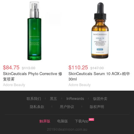
$84.75
$110.25
$113.00
$147.00
SkinCeuticals Phyto Corrective 修
SkinCeuticals Serum 10 AOX+精华
复喷雾
30ml
Adore Beauty
Adore Beauty
联系我们
黑五
InRewards
饭团外卖
隐私条款
用户协议
版权声明
触屏版
电脑版
下载App
2019©dealmoon.com.au