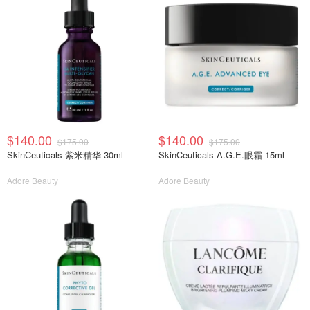
$140.00
$140.00
$175.00
$175.00
SkinCeuticals 紫米精华 30ml
SkinCeuticals A.G.E.眼霜 15ml
Adore Beauty
Adore Beauty