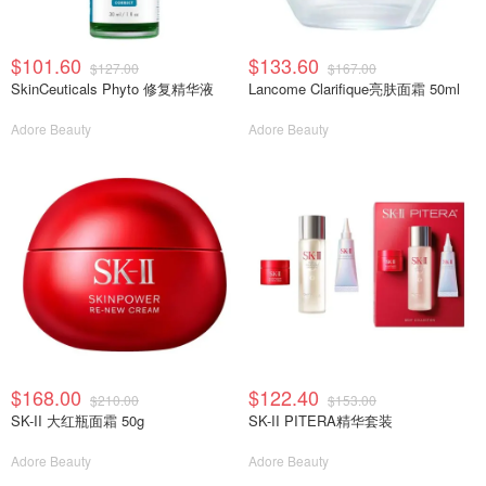
$101.60
$133.60
$127.00
$167.00
SkinCeuticals Phyto 修复精华液
Lancome Clarifique亮肤面霜 50ml
Adore Beauty
Adore Beauty
$168.00
$122.40
$210.00
$153.00
SK-II 大红瓶面霜 50g
SK-II PITERA精华套装
Adore Beauty
Adore Beauty