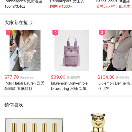
Penhaligon's 致命温柔
Penhaligon's 女王的耳语 30ml/1oz
Penhaligon's 伊丽
100ml/3.4oz
国内￥1000+
某书万人推
大家都在抢
1
2
3
$77.70
$89.00
$134.00
$259.00
$129.00
$169.00
Polo Ralph Lauren 郑秀
lululemon Convertible
lululemon Define 
晶同款 亚麻衬衫
Drawstring 水桶包 5L
羽毛灰
猜你喜欢