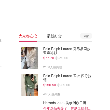
🇦🇺
澳洲
🇳🇿
新西兰
大家都在抢
最新好货
全部
享
Polo Ralph Lauren 郑秀晶同款
亚麻衬衫
$77.70
$259.00
2108人感兴趣
Polo Ralph Lauren 卫衣 四分拉
链
$150.50
$269.00
460人感兴趣
Harrods 2026 美妆倒数日历
今年选品夯爆了！护肤全线都很绝