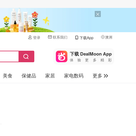
联系我们
澳洲
登录
下载App
🇺🇸
美国
下载 DealMoon App
体验更多精彩
🇨🇳
中国
美食
保健品
家居
家电数码
更多
🇨🇦
加拿大
🇬🇧
汽车
英国
旅游
🇩🇪
德国
母婴儿童
🇫🇷
法国
🇮🇹
意大利