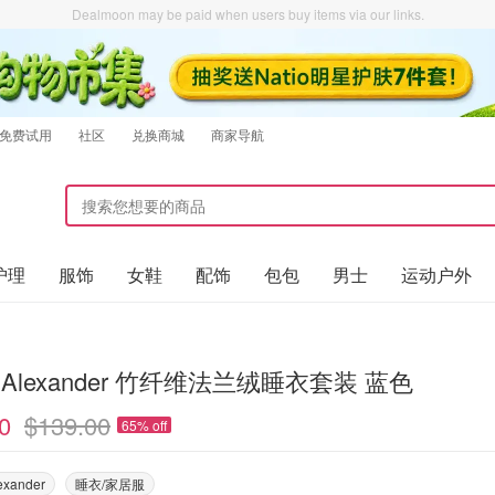
Dealmoon may be paid when users buy items via our links.
免费试用
社区
兑换商城
商家导航
护理
服饰
女鞋
配饰
包包
男士
运动户外
er Alexander 竹纤维法兰绒睡衣套装 蓝色
0
$139.00
65% off
exander
睡衣/家居服