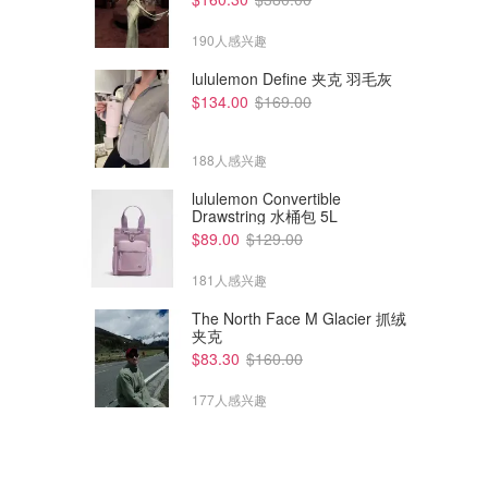
190人感兴趣
lululemon Define 夹克 羽毛灰
$134.00
$169.00
$27.30
$34.30
$79.95
$89.95
188人感兴趣
Peter Alexander Spotted Easy
Peter Alexander Seal Easy Pj
睡裤 多色
Pant 蓝色睡裤
lululemon Convertible
Drawstring 水桶包 5L
Peter Alexander
Peter Alexander
$89.00
$129.00
181人感兴趣
The North Face M Glacier 抓绒
夹克
$83.30
$160.00
177人感兴趣