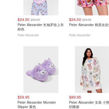
$24.50
$24.50
$59.95
$69.95
Peter Alexander 长袖罗纹上衣
Peter Alexander 棉质
粉色
Peter Alexander
Peter Alexander
$59.95
$89.95
Peter Alexander Monster
Peter Alexander 女装 小
Slipper 紫色
织睡裙