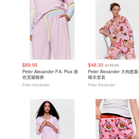
$89.95
$48.30
$139.00
Peter Alexander P.A. Plus 撞
Peter Alexander 大狗
色宽腿睡裤
睡衣套装
Peter Alexander
Peter Alexander