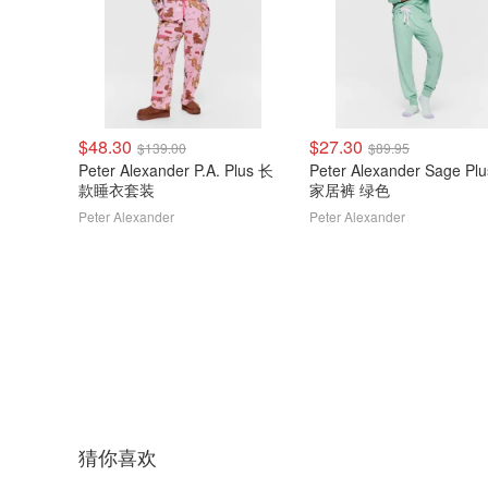
$48.30
$27.30
$139.00
$89.95
Peter Alexander P.A. Plus 长
Peter Alexander Sage Pl
款睡衣套装
家居裤 绿色
Peter Alexander
Peter Alexander
猜你喜欢