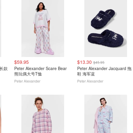
$59.95
$13.30
$45.95
图案长款
Peter Alexander Scare Bear
Peter Alexander Jacquard 拖
熊玩偶大号T恤
鞋 海军蓝
Peter Alexander
Peter Alexander