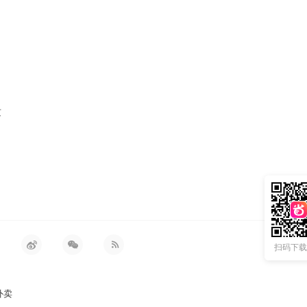
质
扫码下载 
外卖