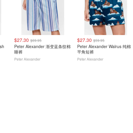
$27.30
$27.30
$69.95
$59.95
ush
Peter Alexander 渐变蓝条纹棉
Peter Alexander Walrus 纯棉
睡裤
平角短裤
Peter Alexander
Peter Alexander