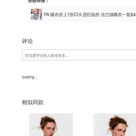
全部详情：
PA 睡衣折上7折💥久违巨低价 法兰绒睡衣一套$48
评论
loading...
相似同款