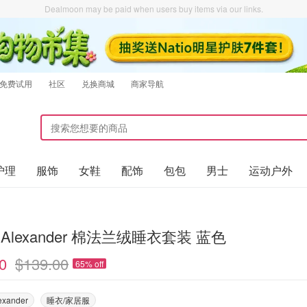
Dealmoon may be paid when users buy items via our links.
免费试用
社区
兑换商城
商家导航
护理
服饰
女鞋
配饰
包包
男士
运动户外
Peter Alexander 棉法兰绒睡衣套装 蓝色
0
$139.00
65% off
exander
睡衣/家居服