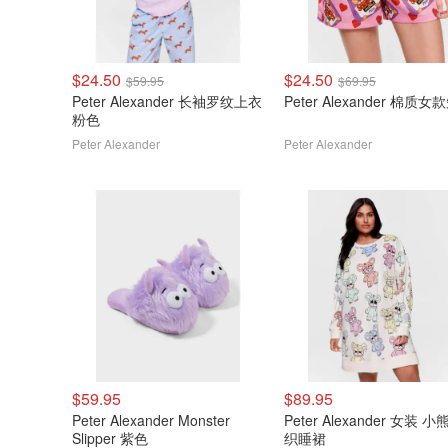
$24.50
$24.50
$59.95
$69.95
Peter Alexander 长袖罗纹上衣
Peter Alexander 棉质
粉色
Peter Alexander
Peter Alexander
$59.95
$89.95
Peter Alexander Monster
Peter Alexander 女装 小
Slipper 紫色
织睡裙