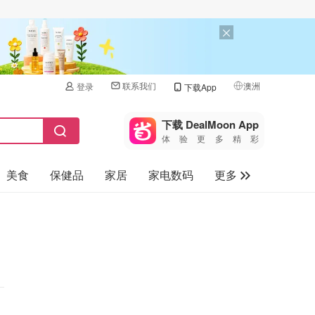
联系我们
澳洲
登录
下载App
🇺🇸
美国
下载 DealMoon App
体验更多精彩
🇨🇳
中国
美食
保健品
家居
家电数码
更多
🇨🇦
加拿大
🇬🇧
汽车
英国
旅游
🇩🇪
德国
母婴儿童
🇫🇷
法国
🇮🇹
意大利