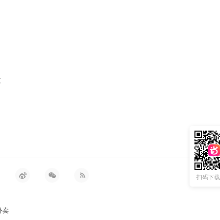
质
扫码下载 
外卖