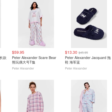
$59.95
$13.30
$45.95
图案长款
Peter Alexander Scare Bear
Peter Alexander Jacquard 拖
熊玩偶大号T恤
鞋 海军蓝
Peter Alexander
Peter Alexander