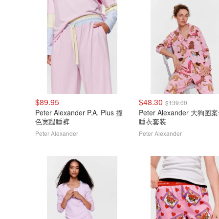
$89.95
$48.30
$139.00
Peter Alexander P.A. Plus 撞
Peter Alexander 大狗
色宽腿睡裤
睡衣套装
Peter Alexander
Peter Alexander