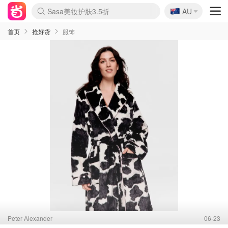
🇦🇺
Sasa美妆护肤3.5折
AU
lululemon折扣上新
SSENSE年中2.5折
FreshBeauty好价汇总
Cettire降价+叠9折
WWS Coles超市实拍
viagogo二手票捡漏
Myer折扣汇总
The Outnet奢牌1折起
David Jones 3折起
Flannels大牌1折
Perfumes Club护肤1折
AMIRO面罩$251
Amazon折扣汇总
eToro入金$200送$50
Amazon数码好物
ICONIC本周7.5折
ThedoubleF高奢地板价
Moose Knuckles 6折
EUFY摄像头$98
Selenichast首饰2折
Trip机票酒店促销
YSL送5件彩妆礼
Amazon家居好物
Amazon美妆护肤
雅漾大喷$8
过敏原检测盒$33
科颜氏高保湿面霜$29
SEALIFE海洋馆门票6折
丝塔芙大白罐$16
订阅Newsletter送香薰
Cult Beauty 6.8折
Harrods圣诞日历$525
LN-CC奢牌私促3折
d'Alba空姐喷雾$16
EVE LOM套装£56
Bernardelli独家4折
Adore Beauty 6折起
CT圣诞日历
Mytheresa奢品2.7折
Luxury Escapes 9折
Currentbody美容仪$881
MOON Garden Live
Roborock扫地机$649
Tingo Life水杯$24
Valentino官网5折
CR洗护套装$23
修丽可4件套$159
GANNI官网4.5折
Stylevana韩妆4折
Tessabit高奢8.5折
OGX洗发水$11
Amazon阿德莱德次日达
卡诗8.5折+赠礼
Philips Hue灯具8折
La Mer送8件礼值$529
首页
抢好货
服饰
Peter Alexander
06-23