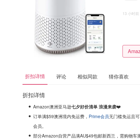
13 小时前
折扣详情
评论
相似同款
猜你喜欢
折扣详情
Amazon澳洲亚马逊
七夕好价清单 浪漫来袭❤️
订单满$59澳洲境内免运费，
Prime会员
无门槛免运且可
会员。
部分Amazon自营产品满AU$49包邮新西兰，需购物车测