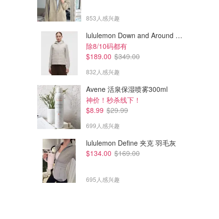
853人感兴趣
lululemon Down and Around 羽绒夹克
除8/10码都有
$189.00
$349.00
832人感兴趣
Avene 活泉保湿喷雾300ml
$79.00
$99.00
$129.00
$129.00
神价！秒杀线下！
levoit Core Mini 静音空气净化
levoit Core Mini 灰色空气净化
$8.99
$29.99
器 HEPA滤网
器
699人感兴趣
Amazon澳洲亚马逊
Amazon澳洲亚马逊
lululemon Define 夹克 羽毛灰
$134.00
$169.00
695人感兴趣