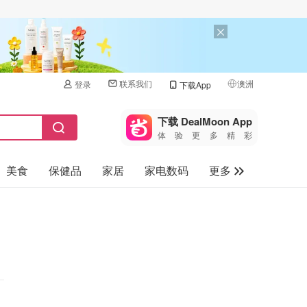
联系我们
澳洲
登录
下载App
🇺🇸
美国
下载 DealMoon App
体验更多精彩
🇨🇳
中国
美食
保健品
家居
家电数码
更多
🇨🇦
加拿大
🇬🇧
汽车
英国
旅游
🇩🇪
德国
母婴儿童
🇫🇷
法国
🇮🇹
意大利