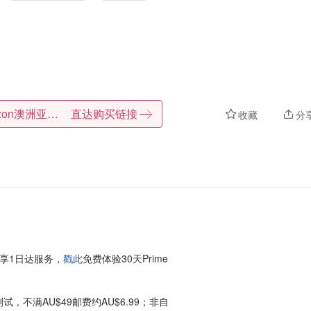
Amazon澳洲亚马逊
直达购买链接
收藏
分
享1日达服务，
戳此
免费体验30天Prime
试，不满AU$49邮费约AU$6.99；非自