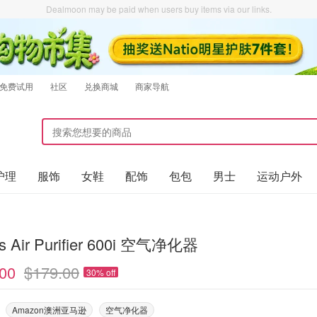
Dealmoon may be paid when users buy items via our links.
免费试用
社区
兑换商城
商家导航
护理
服饰
女鞋
配饰
包包
男士
运动户外
ps Air Purifier 600i 空气净化器
00
$179.00
30% off
Amazon澳洲亚马逊
空气净化器