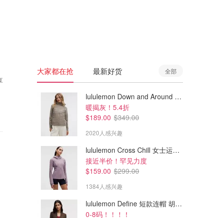
🇦🇺
澳洲
🇳🇿
新西兰
大家都在抢
最新好货
全部
享
lululemon Down and Around 羽绒夹克
暖揭灰！5.4折
$189.00
$349.00
2020人感兴趣
lululemon Cross Chill 女士运动外套
接近半价！罕见力度
$159.00
$299.00
1384人感兴趣
lululemon Define 短款连帽 胡桃棕
0-8码！！！！