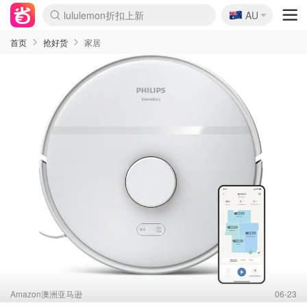
🇦🇺
lululemon折扣上新
AU
Sasa美妆护肤3.5折
SSENSE年中3折
FreshBeauty好价汇总
Cettire降价+叠9折
Farfetch折上8折
WWS Coles超市实拍
viagogo二手票捡漏
Myer清仓1折起
The Outnet奢牌1折起
David Jones 3折起
Flannels大牌1折
Perfumes Club护肤1折
AMIRO返校季6.2折
Oweek抽奖送Airpods
Amazon折扣汇总
eToro入金$200送$50
Amazon数码好物
ICONIC本周7.5折
ThedoubleF高奢地板价
Moose Knuckles 6折
丝芙兰5折起
EUFY官网3.7折起
Selenichast首饰2折
Trip机票酒店促销
YSL送5件彩妆礼
Amazon家居好物
BIGBANG巡演开票
David Jones时尚3折
Amazon美妆护肤
雅漾大喷$8
过敏原检测盒$33
伊索独家赠50ml沐浴露
科颜氏清仓3折
SEALIFE海洋馆门票6折
丝塔芙大白罐$16
订阅Newsletter送香薰
Cult Beauty 6.8折
Harrods圣诞日历2.3折
LN-CC奢牌私促3折
d'Alba空姐喷雾$16
EVE LOM套装逆天2折
Bernardelli独家4折
Adore Beauty 6折起
CT圣诞日历
Mytheresa奢品2.7折
Luxury Escapes 9折
Currentbody美容仪9折
MOON Garden Live
ALLSAINTS美衣3折
Roborock扫地机3.7折
Tingo Life水杯$24
Valentino官网5折
CR洗发护发6.3折
修丽可套装7.4折
首页
抢好货
家居
Amazon澳洲亚马逊
06-23