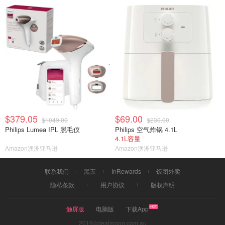
$379.05
$69.00
$1049.00
$230.00
Philips Lumea IPL 脱毛仪
Philips 空气炸锅 4.1L
4.1L容量
Amazon澳洲亚马逊
Amazon澳洲亚马逊
联系我们
黑五
InRewards
饭团外卖
隐私条款
用户协议
版权声明
触屏版
电脑版
下载App
2019©dealmoon.com.au