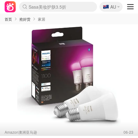
🇦🇺
Sasa美妆护肤3.5折
AU
lululemon折扣上新
SSENSE年中2.5折
FreshBeauty好价汇总
Cettire降价+叠9折
WWS Coles超市实拍
viagogo二手票捡漏
Myer超级周末
The Outnet奢牌1折起
David Jones 3折起
Flannels大牌1折
Perfumes Club护肤1折
AMIRO面罩$251
Amazon折扣汇总
eToro入金$200送$50
Amazon数码好物
ICONIC本周7.5折
ThedoubleF高奢地板价
Moose Knuckles 6折
EUFY摄像头$98
Selenichast首饰2折
Trip机票酒店促销
YSL送5件彩妆礼
Amazon家居好物
Amazon美妆护肤
雅漾大喷$8
过敏原检测盒$33
科颜氏高保湿面霜$29
SEALIFE海洋馆门票6折
丝塔芙大白罐$16
订阅Newsletter送香薰
Cult Beauty 6.8折
Harrods圣诞日历$525
LN-CC奢牌私促3折
d'Alba空姐喷雾$16
EVE LOM套装£56
Bernardelli独家4折
Adore Beauty 6折起
CT圣诞日历
Mytheresa奢品2.7折
Luxury Escapes 9折
Currentbody美容仪$881
MOON Garden Live
Roborock扫地机$649
Tingo Life水杯$24
Valentino官网5折
CR洗护套装$23
修丽可4件套$159
Myer彩妆2件7折
GANNI官网4.5折
Stylevana韩妆4折
Tessabit高奢8.5折
OGX洗发水$11
Amazon阿德莱德次日达
卡诗8.5折+赠礼
Philips Hue灯具8折
首页
抢好货
家居
Amazon澳洲亚马逊
06-23