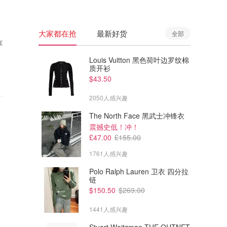
大家都在抢
最新好货
全部
享
Louis Vuitton 黑色荷叶边罗纹棉
质开衫
$43.50
2050人感兴趣
The North Face 黑武士冲锋衣
震撼史低！冲！
£47.00
£155.00
1761人感兴趣
Polo Ralph Lauren 卫衣 四分拉
链
$150.50
$269.00
1441人感兴趣