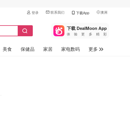
联系我们
澳洲
登录
下载App
🇺🇸
美国
下载 DealMoon App
体验更多精彩
🇨🇳
中国
美食
保健品
家居
家电数码
更多
🇨🇦
加拿大
🇬🇧
汽车
英国
旅游
🇩🇪
德国
母婴儿童
🇫🇷
法国
🇮🇹
意大利
🇦🇺
澳洲
🇳🇿
新西兰