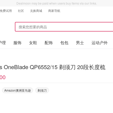
Dealmoon may be paid when users buy items via our links.
免费试用
社区
兑换商城
商家导航
护理
服饰
女鞋
配饰
包包
男士
运动户外
ips OneBlade QP6552/15 剃须刀 20段长度梳
00
Amazon澳洲亚马逊
剃须刀