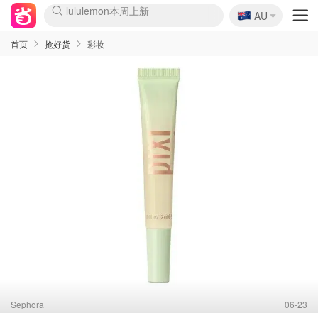
🇦🇺
Sasa美妆护肤3.5折
AU
lululemon本周上新
SSENSE年中3折
FreshBeauty好价汇总
Cettire降价+叠9折
Farfetch折上8折
WWS Coles超市实拍
viagogo二手票捡漏
Myer清仓1折起
The Outnet奢牌1折起
David Jones 3折起
Flannels大牌1折
Perfumes Club护肤1折
AMIRO返校季6.2折
Oweek抽奖送Airpods
Amazon折扣汇总
eToro入金$200送$50
Amazon数码好物
ICONIC本周7.5折
ThedoubleF高奢地板价
Moose Knuckles 6折
丝芙兰5折起
EUFY官网3.7折起
Selenichast首饰2折
Trip机票酒店促销
YSL送5件彩妆礼
Amazon家居好物
BIGBANG巡演开票
David Jones时尚3折
Amazon美妆护肤
雅漾大喷$8
过敏原检测盒$33
伊索独家赠50ml沐浴露
科颜氏送高保湿面霜
SEALIFE海洋馆门票6折
丝塔芙大白罐$16
订阅Newsletter送香薰
Cult Beauty 6.8折
Harrods圣诞日历2.3折
LN-CC奢牌私促3折
d'Alba空姐喷雾$16
EVE LOM套装逆天2折
Bernardelli独家4折
Adore Beauty 6折起
CT圣诞日历
Mytheresa奢品2.7折
首页
抢好货
彩妆
Sephora
06-23