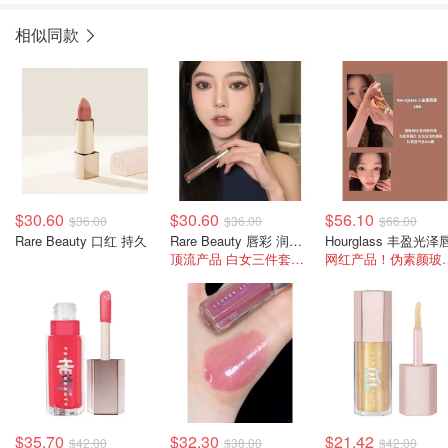
相似同款
$30.60
$30.60
$56.10
$36.00
$36.00
$66.00
Rare Beauty 口红 持久
Rare Beauty 唇彩 润泽型
Hourglass 丰盈光泽
顶流产品 白女三件套之三
网红产品！
$35.70
$32.30
$21.42
$42.00
$38.00
$42.00