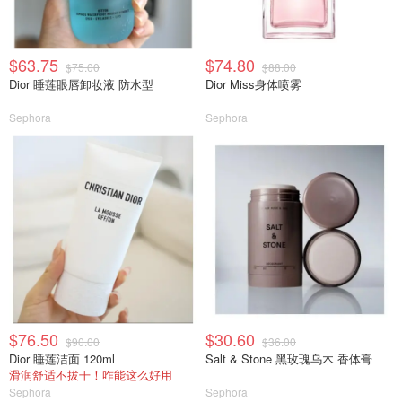
$63.75
$74.80
$75.00
$88.00
Dior 睡莲眼唇卸妆液 防水型
Dior Miss身体喷雾
Sephora
Sephora
$76.50
$30.60
$90.00
$36.00
Dior 睡莲洁面 120ml
Salt & Stone 黑玫瑰乌木 香体膏
滑润舒适不拔干！咋能这么好用
Sephora
Sephora