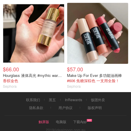
$66.00
$57.00
Hourglass 液体高光 #mythic warm bronze gold
Make Up For Ever 多功能油画棒
香槟金色
#606 焦糖深棕色 一支用全脸！
Sephora
Sephora
联系我们
黑五
InRewards
饭团外卖
隐私条款
用户协议
版权声明
触屏版
电脑版
下载App
2019©dealmoon.com.au