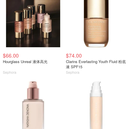
$66.00
$74.00
Hourglass Unreal 液体高光
Clarins Everlasting Youth Fluid 粉底
液 SPF15
Sephora
Sephora