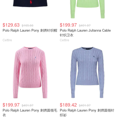
$129.63
$199.97
$165.66
$401.97
Polo Ralph Lauren Pony 刺绣针织帽
Polo Ralph Lauren Julianna Cable
针织卫衣
Cettire
Cettire
$199.97
$189.42
$401.97
$401.97
Polo Ralph Lauren Pony 刺绣圆领毛
Polo Ralph Lauren Pony 刺绣圆领针
衣
织衫