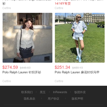
衫
14/16Y有货
Cettire
Cettire
$274.59
$251.34
$446.63
$480.13
Polo Ralph Lauren 针织开衫
Polo Ralph Lauren 麻花针织马甲
Cettire
Cettire
联系我们
黑五
InRewards
饭团外卖
隐私条款
用户协议
版权声明