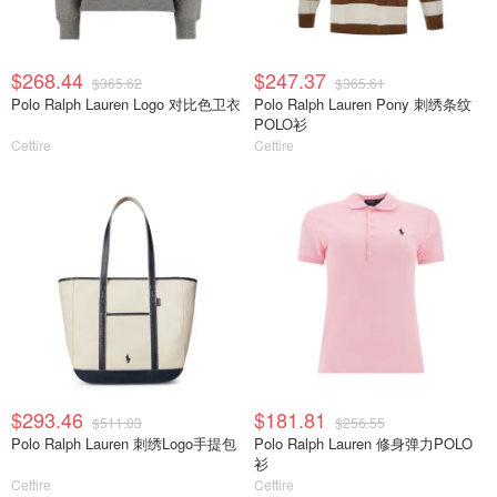
$268.44
$247.37
$365.62
$365.61
Polo Ralph Lauren Logo 对比色卫衣
Polo Ralph Lauren Pony 刺绣条纹
POLO衫
Cettire
Cettire
$293.46
$181.81
$511.03
$256.55
Polo Ralph Lauren 刺绣Logo手提包
Polo Ralph Lauren 修身弹力POLO
衫
Cettire
Cettire