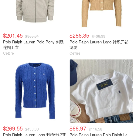
$201.45
$286.85
$365.61
$438.33
Polo Ralph Lauren Polo Pony 刺绣
Polo Ralph Lauren Logo 针织开衫
连帽卫衣
刺绣
Cettire
Cettire
$269.55
$66.97
$438.33
$116.58
Polo Ralph Lauren Logo 刺绣针织开
Polo Ralph Lauren Polo Ralph Lauren 儿童徽标刺绣圆领 T 恤