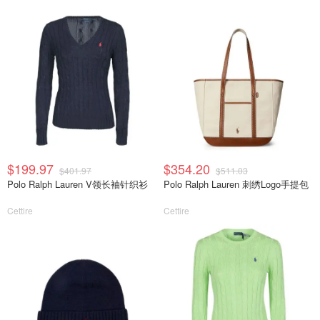
$199.97
$354.20
$401.97
$511.03
Polo Ralph Lauren V领长袖针织衫
Polo Ralph Lauren 刺绣Logo手提包
Cettire
Cettire