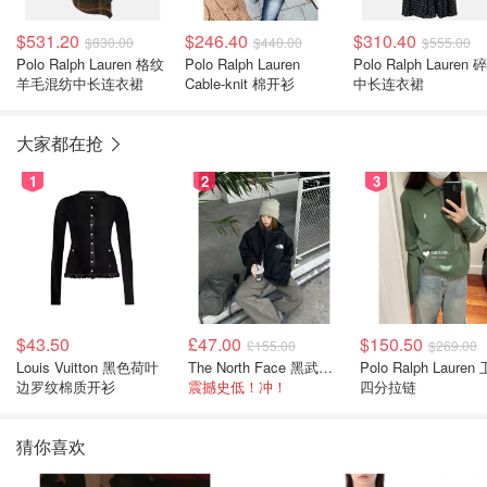
$531.20
$246.40
$310.40
$830.00
$440.00
$555.00
Polo Ralph Lauren 格纹
Polo Ralph Lauren
Polo Ralph Lauren 
羊毛混纺中长连衣裙
Cable-knit 棉开衫
中长连衣裙
大家都在抢
1
2
3
$43.50
£47.00
$150.50
£155.00
$269.00
Louis Vuitton 黑色荷叶
The North Face 黑武士冲锋衣
Polo Ralph Lauren 卫衣
边罗纹棉质开衫
震撼史低！冲！
四分拉链
猜你喜欢