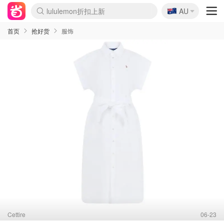
🇦🇺
lululemon折扣上新
AU
Sasa美妆护肤3.5折
SSENSE年中2.5折
FreshBeauty好价汇总
Cettire降价+叠9折
WWS Coles超市实拍
viagogo二手票捡漏
Myer超级周末
The Outnet奢牌1折起
David Jones 3折起
Flannels大牌1折
Perfumes Club护肤1折
AMIRO面罩$251
Amazon折扣汇总
eToro入金$200送$50
Amazon数码好物
ICONIC本周7.5折
ThedoubleF高奢地板价
Moose Knuckles 6折
丝芙兰5折起
EUFY摄像头$98
Selenichast首饰2折
Trip机票酒店促销
YSL送5件彩妆礼
Amazon家居好物
Amazon美妆护肤
雅漾大喷$8
过敏原检测盒$33
伊索独家赠50ml沐浴露
科颜氏高保湿面霜$29
SEALIFE海洋馆门票6折
丝塔芙大白罐$16
订阅Newsletter送香薰
Cult Beauty 6.8折
Harrods圣诞日历$525
LN-CC奢牌私促3折
d'Alba空姐喷雾$16
EVE LOM套装£56
Bernardelli独家4折
Adore Beauty 6折起
CT圣诞日历
Mytheresa奢品2.7折
Luxury Escapes 9折
Currentbody美容仪$881
MOON Garden Live
Roborock扫地机$649
Tingo Life水杯$24
Valentino官网5折
CR洗护套装$23
修丽可4件套$159
Myer彩妆2件7折
GANNI官网4.5折
Stylevana韩妆4折
Tessabit高奢8.5折
OGX洗发水$11
Amazon阿德莱德次日达
卡诗8.5折+赠礼
Philips Hue灯具8折
首页
抢好货
服饰
Cettire
06-23