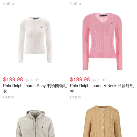
Cettire
Cettire
$199.98
$199.98
$401.97
$401.97
Polo Ralph Lauren Pony 刺绣圆领毛
Polo Ralph Lauren V-Neck 长袖针织
衣
衫
Cettire
Cettire