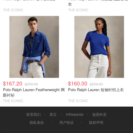
衣
THE ICONIC
THE ICONIC
$167.20
$160.00
$209.00
$229.00
Polo Ralph Lauren Featherweight 网
Polo Ralph Lauren 短袖针织上衣
眼衬衫
THE ICONIC
THE ICONIC
联系我们
黑五
InRewards
饭团外卖
隐私条款
用户协议
版权声明