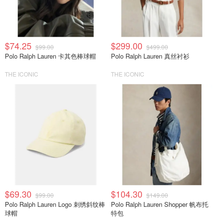
$74.25
$299.00
$99.00
$499.00
Polo Ralph Lauren 卡其色棒球帽
Polo Ralph Lauren 真丝衬衫
THE ICONIC
THE ICONIC
$69.30
$104.30
$99.00
$149.00
Polo Ralph Lauren Logo 刺绣斜纹棒
Polo Ralph Lauren Shopper 帆布托
球帽
特包