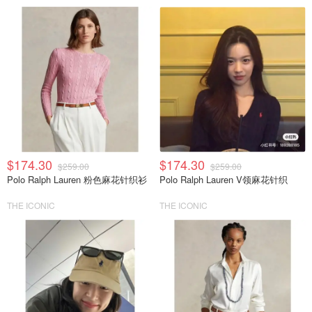
$174.30
$174.30
$259.00
$259.00
Polo Ralph Lauren 粉色麻花针织衫
Polo Ralph Lauren V领麻花针织
THE ICONIC
THE ICONIC