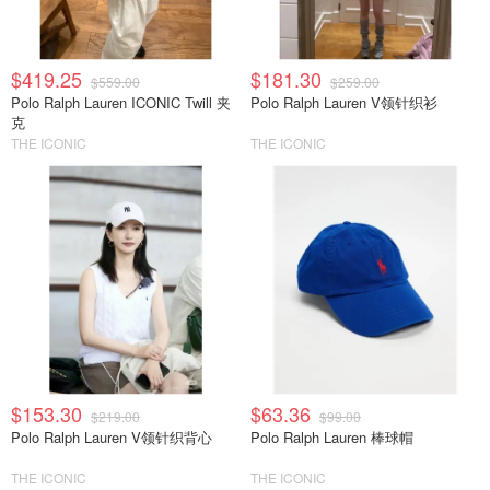
$419.25
$181.30
$559.00
$259.00
Polo Ralph Lauren ICONIC Twill 夹
Polo Ralph Lauren V领针织衫
克
THE ICONIC
THE ICONIC
$153.30
$63.36
$219.00
$99.00
Polo Ralph Lauren V领针织背心
Polo Ralph Lauren 棒球帽
THE ICONIC
THE ICONIC