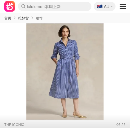
🇦🇺
Sasa美妆护肤3.5折
AU
lululemon本周上新
SSENSE年中3折
FreshBeauty好价汇总
Cettire降价+叠9折
Farfetch折上8折
WWS Coles超市实拍
viagogo二手票捡漏
Myer清仓1折起
The Outnet奢牌1折起
David Jones 3折起
Flannels大牌1折
Perfumes Club护肤1折
AMIRO返校季6.2折
Oweek抽奖送Airpods
Amazon折扣汇总
eToro入金$200送$50
Amazon数码好物
ICONIC本周7.5折
ThedoubleF高奢地板价
Moose Knuckles 6折
丝芙兰5折起
EUFY官网3.7折起
Selenichast首饰2折
Trip机票酒店促销
YSL送5件彩妆礼
Amazon家居好物
BIGBANG巡演开票
David Jones时尚3折
Amazon美妆护肤
雅漾大喷$8
过敏原检测盒$33
伊索独家赠50ml沐浴露
科颜氏送高保湿面霜
SEALIFE海洋馆门票6折
丝塔芙大白罐$16
订阅Newsletter送香薰
Cult Beauty 6.8折
Harrods圣诞日历2.3折
LN-CC奢牌私促3折
d'Alba空姐喷雾$16
EVE LOM套装逆天2折
Bernardelli独家4折
Adore Beauty 6折起
CT圣诞日历
Mytheresa奢品2.7折
首页
抢好货
服饰
THE ICONIC
06-23