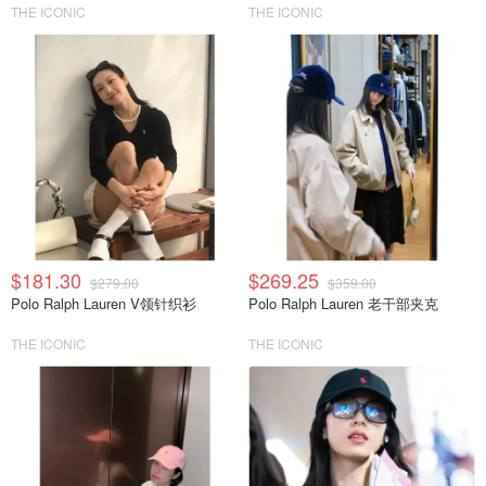
THE ICONIC
THE ICONIC
$181.30
$269.25
$279.00
$359.00
Polo Ralph Lauren V领针织衫
Polo Ralph Lauren 老干部夹克
THE ICONIC
THE ICONIC