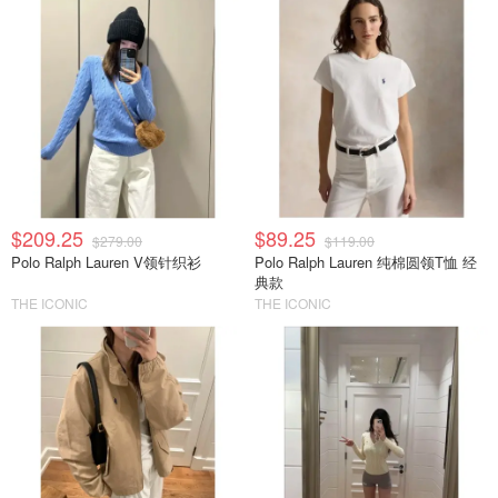
$209.25
$89.25
$279.00
$119.00
Polo Ralph Lauren V领针织衫
Polo Ralph Lauren 纯棉圆领T恤 经
典款
THE ICONIC
THE ICONIC