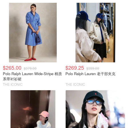
$265.00
$269.25
$379.00
$359.00
Polo Ralph Lauren Wide-Stripe 棉质
Polo Ralph Lauren 老干部夹克
系带衬衫裙
THE ICONIC
THE ICONIC