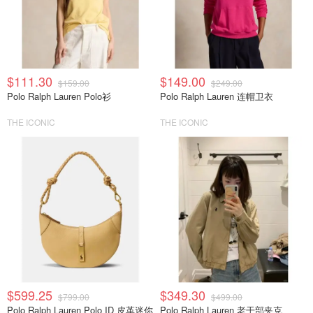
$111.30
$149.00
$159.00
$249.00
Polo Ralph Lauren Polo衫
Polo Ralph Lauren 连帽卫衣
THE ICONIC
THE ICONIC
$599.25
$349.30
$799.00
$499.00
Polo Ralph Lauren Polo ID 皮革迷你
Polo Ralph Lauren 老干部夹克