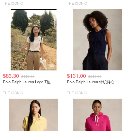
THE ICONIC
THE ICONIC
$83.30
$131.00
$119.00
$219.00
Polo Ralph Lauren Logo T恤
Polo Ralph Lauren 针织背心
THE ICONIC
THE ICONIC