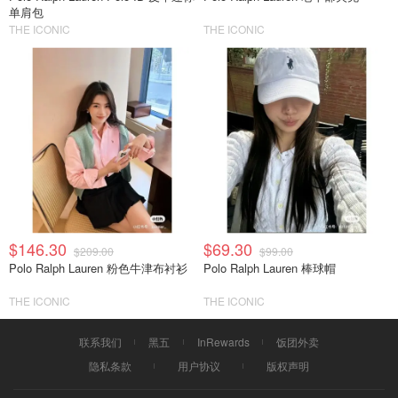
单肩包
THE ICONIC
THE ICONIC
$146.30
$69.30
$209.00
$99.00
Polo Ralph Lauren 粉色牛津布衬衫
Polo Ralph Lauren 棒球帽
THE ICONIC
THE ICONIC
联系我们
黑五
InRewards
饭团外卖
隐私条款
用户协议
版权声明