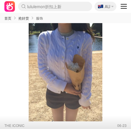
🇦🇺
Sasa美妆护肤3.5折
AU
lululemon折扣上新
SSENSE年中2.5折
FreshBeauty好价汇总
Cettire降价+叠9折
WWS Coles超市实拍
viagogo二手票捡漏
Myer超级周末
The Outnet奢牌1折起
David Jones 3折起
Flannels大牌1折
Perfumes Club护肤1折
AMIRO面罩$251
Amazon折扣汇总
eToro入金$200送$50
Amazon数码好物
ICONIC本周7.5折
ThedoubleF高奢地板价
Moose Knuckles 6折
丝芙兰5折起
EUFY摄像头$98
Selenichast首饰2折
Trip机票酒店促销
YSL送5件彩妆礼
Amazon家居好物
Amazon美妆护肤
雅漾大喷$8
过敏原检测盒$33
伊索独家赠50ml沐浴露
科颜氏高保湿面霜$29
SEALIFE海洋馆门票6折
丝塔芙大白罐$16
订阅Newsletter送香薰
Cult Beauty 6.8折
Harrods圣诞日历$525
LN-CC奢牌私促3折
d'Alba空姐喷雾$16
EVE LOM套装£56
Bernardelli独家4折
Adore Beauty 6折起
CT圣诞日历
Mytheresa奢品2.7折
Luxury Escapes 9折
Currentbody美容仪$881
MOON Garden Live
Roborock扫地机$649
Tingo Life水杯$24
Valentino官网5折
CR洗护套装$23
修丽可4件套$159
Myer彩妆2件7折
GANNI官网4.5折
Stylevana韩妆4折
Tessabit高奢8.5折
OGX洗发水$11
Amazon阿德莱德次日达
卡诗8.5折+赠礼
Philips Hue灯具8折
首页
抢好货
服饰
THE ICONIC
06-23