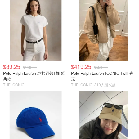
$89.25
$419.25
$119.00
$559.00
Polo Ralph Lauren 纯棉圆领T恤 经
Polo Ralph Lauren ICONIC Twill 夹
典款
克
THE ICONIC
THE ICONIC
319人感兴趣