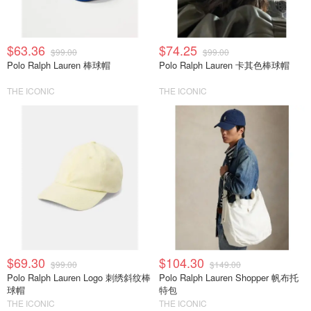
$63.36
$74.25
$99.00
$99.00
Polo Ralph Lauren 棒球帽
Polo Ralph Lauren 卡其色棒球帽
THE ICONIC
THE ICONIC
$69.30
$104.30
$99.00
$149.00
Polo Ralph Lauren Logo 刺绣斜纹棒
Polo Ralph Lauren Shopper 帆布托
球帽
特包
THE ICONIC
THE ICONIC