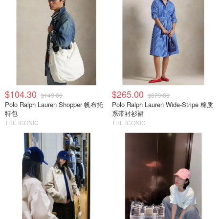
$104.30
$265.00
$149.00
$379.00
Polo Ralph Lauren Shopper 帆布托
Polo Ralph Lauren Wide-Stripe 棉质
特包
系带衬衫裙
THE ICONIC
THE ICONIC