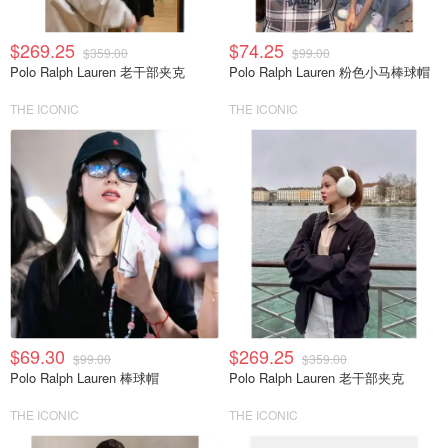
$269.25
$74.25
$359.00
$99.00
Polo Ralph Lauren 老干部夹克
Polo Ralph Lauren 粉色小马棒球帽
THE ICONIC
THE ICONIC
$69.30
$269.25
$99.00
$359.00
Polo Ralph Lauren 棒球帽
Polo Ralph Lauren 老干部夹克
THE ICONIC
THE ICONIC