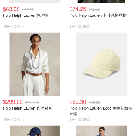
$63.36
$74.25
$99.00
$99.00
Polo Ralph Lauren 棒球帽
Polo Ralph Lauren 卡其色棒球帽
THE ICONIC
THE ICONIC
$299.00
$69.30
$499.00
$99.00
Polo Ralph Lauren 真丝衬衫
Polo Ralph Lauren Logo 刺绣斜纹棒
球帽
THE ICONIC
THE ICONIC