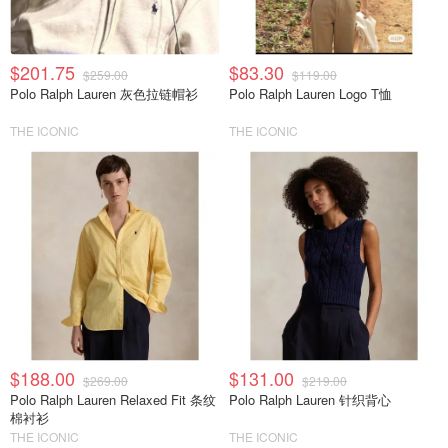
$201.75
$83.30
$259.00
$119.00
Polo Ralph Lauren 灰色拉链帽衫
Polo Ralph Lauren Logo T恤
THE ICONIC
THE ICONIC
$188.00
$131.00
$269.00
$219.00
Polo Ralph Lauren Relaxed Fit 条纹
Polo Ralph Lauren 针织背心
棉衬衫
THE ICONIC
THE ICONIC