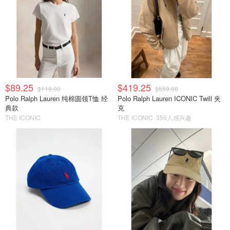
$89.25
$419.25
$119.00
$559.00
Polo Ralph Lauren 纯棉圆领T恤 经
Polo Ralph Lauren ICONIC Twill 夹
典款
克
THE ICONIC
THE ICONIC
356人感兴趣