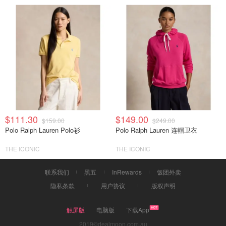
$111.30
$149.00
$159.00
$249.00
Polo Ralph Lauren Polo衫
Polo Ralph Lauren 连帽卫衣
THE ICONIC
THE ICONIC
联系我们
黑五
InRewards
饭团外卖
隐私条款
用户协议
版权声明
触屏版
电脑版
下载App
2019©dealmoon.com.au