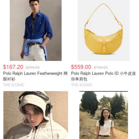
$167.20
$559.00
$209.00
$799.00
Polo Ralph Lauren Featherweight 网
Polo Ralph Lauren Polo ID 小牛皮迷
眼衬衫
你单肩包
THE ICONIC
THE ICONIC