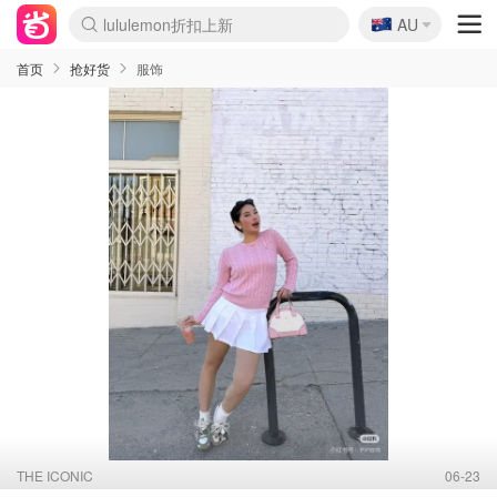
🇦🇺
Sasa美妆护肤3.5折
AU
lululemon折扣上新
SSENSE年中2.5折
FreshBeauty好价汇总
Cettire降价+叠9折
WWS Coles超市实拍
viagogo二手票捡漏
Myer超级周末
The Outnet奢牌1折起
David Jones 3折起
Flannels大牌1折
Perfumes Club护肤1折
AMIRO面罩$251
Amazon折扣汇总
eToro入金$200送$50
Amazon数码好物
ICONIC本周7.5折
ThedoubleF高奢地板价
Moose Knuckles 6折
丝芙兰5折起
EUFY摄像头$98
Selenichast首饰2折
Trip机票酒店促销
YSL送5件彩妆礼
Amazon家居好物
Amazon美妆护肤
雅漾大喷$8
过敏原检测盒$33
伊索独家赠50ml沐浴露
科颜氏高保湿面霜$29
SEALIFE海洋馆门票6折
丝塔芙大白罐$16
订阅Newsletter送香薰
Cult Beauty 6.8折
Harrods圣诞日历$525
LN-CC奢牌私促3折
d'Alba空姐喷雾$16
EVE LOM套装£56
Bernardelli独家4折
Adore Beauty 6折起
CT圣诞日历
Mytheresa奢品2.7折
Luxury Escapes 9折
Currentbody美容仪$881
MOON Garden Live
Roborock扫地机$649
Tingo Life水杯$24
Valentino官网5折
CR洗护套装$23
修丽可4件套$159
Myer彩妆2件7折
GANNI官网4.5折
Stylevana韩妆4折
Tessabit高奢8.5折
OGX洗发水$11
Amazon阿德莱德次日达
卡诗8.5折+赠礼
Philips Hue灯具8折
首页
抢好货
服饰
THE ICONIC
06-23