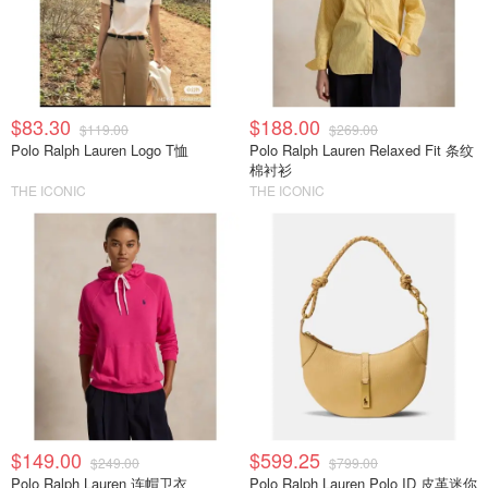
$83.30
$188.00
$119.00
$269.00
Polo Ralph Lauren Logo T恤
Polo Ralph Lauren Relaxed Fit 条纹
棉衬衫
THE ICONIC
THE ICONIC
$149.00
$599.25
$249.00
$799.00
Polo Ralph Lauren 连帽卫衣
Polo Ralph Lauren Polo ID 皮革迷你