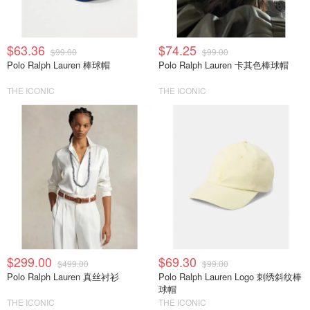
$63.36
$74.25
$99.00
$99.00
Polo Ralph Lauren 棒球帽
Polo Ralph Lauren 卡其色棒球帽
THE ICONIC
THE ICONIC
$299.00
$69.30
$499.00
$99.00
Polo Ralph Lauren 真丝衬衫
Polo Ralph Lauren Logo 刺绣斜纹棒
球帽
THE ICONIC
THE ICONIC