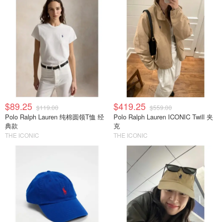
$89.25
$419.25
$119.00
$559.00
Polo Ralph Lauren 纯棉圆领T恤 经
Polo Ralph Lauren ICONIC Twill 夹
典款
克
THE ICONIC
THE ICONIC