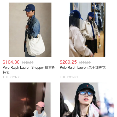
$104.30
$269.25
$149.00
$359.00
Polo Ralph Lauren Shopper 帆布托
Polo Ralph Lauren 老干部夹克
特包
THE ICONIC
THE ICONIC