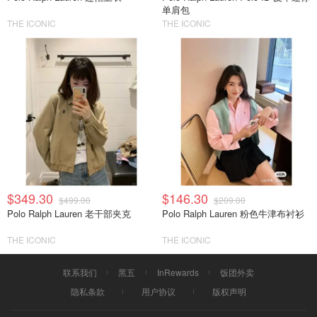
单肩包
THE ICONIC
THE ICONIC
$349.30
$146.30
$499.00
$209.00
Polo Ralph Lauren 老干部夹克
Polo Ralph Lauren 粉色牛津布衬衫
THE ICONIC
THE ICONIC
联系我们
黑五
InRewards
饭团外卖
隐私条款
用户协议
版权声明