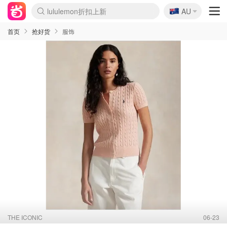
🇦🇺
Sasa美妆护肤3.5折
AU
lululemon折扣上新
SSENSE年中3折
FreshBeauty好价汇总
Cettire降价+叠9折
Farfetch折上8折
WWS Coles超市实拍
viagogo二手票捡漏
Myer清仓1折起
The Outnet奢牌1折起
David Jones 3折起
Flannels大牌1折
Perfumes Club护肤1折
AMIRO返校季6.2折
Oweek抽奖送Airpods
Amazon折扣汇总
eToro入金$200送$50
Amazon数码好物
ICONIC本周7.5折
ThedoubleF高奢地板价
Moose Knuckles 6折
丝芙兰5折起
EUFY官网3.7折起
Selenichast首饰2折
Trip机票酒店促销
YSL送5件彩妆礼
Amazon家居好物
BIGBANG巡演开票
David Jones时尚3折
Amazon美妆护肤
雅漾大喷$8
过敏原检测盒$33
伊索独家赠50ml沐浴露
科颜氏清仓3折
SEALIFE海洋馆门票6折
丝塔芙大白罐$16
订阅Newsletter送香薰
Cult Beauty 6.8折
Harrods圣诞日历2.3折
LN-CC奢牌私促3折
d'Alba空姐喷雾$16
EVE LOM套装逆天2折
Bernardelli独家4折
Adore Beauty 6折起
CT圣诞日历
Mytheresa奢品2.7折
Luxury Escapes 9折
Currentbody美容仪9折
MOON Garden Live
ALLSAINTS美衣3折
Roborock扫地机3.7折
Tingo Life水杯$24
Valentino官网5折
CR洗发护发6.3折
首页
抢好货
服饰
THE ICONIC
06-23