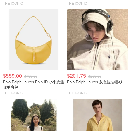
THE ICONIC
THE ICONIC
$559.00
$201.75
$799.00
$259.00
Polo Ralph Lauren Polo ID 小牛皮迷
Polo Ralph Lauren 灰色拉链帽衫
你单肩包
THE ICONIC
THE ICONIC