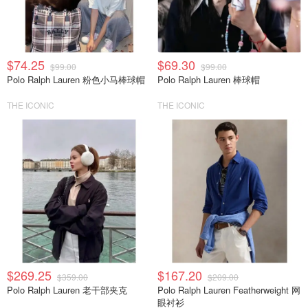
$74.25
$69.30
$99.00
$99.00
Polo Ralph Lauren 粉色小马棒球帽
Polo Ralph Lauren 棒球帽
THE ICONIC
THE ICONIC
$269.25
$167.20
$359.00
$209.00
Polo Ralph Lauren 老干部夹克
Polo Ralph Lauren Featherweight 网
眼衬衫