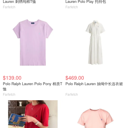
Lauren 刺绣纯棉T恤
Lauren Polo Play 托特包
Farfetch
Farfetch
$139.00
$469.00
Polo Ralph Lauren Polo Pony 棉质T
Polo Ralph Lauren 抽绳中长连衣裙
恤
Farfetch
Farfetch