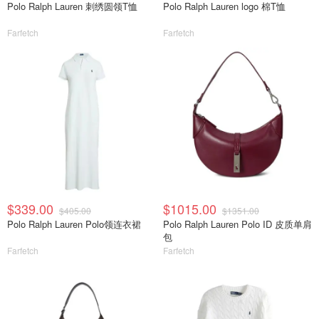
Polo Ralph Lauren 刺绣圆领T恤
Polo Ralph Lauren logo 棉T恤
Farfetch
Farfetch
$339.00
$1015.00
$405.00
$1351.00
Polo Ralph Lauren Polo领连衣裙
Polo Ralph Lauren Polo ID 皮质单肩
包
Farfetch
Farfetch