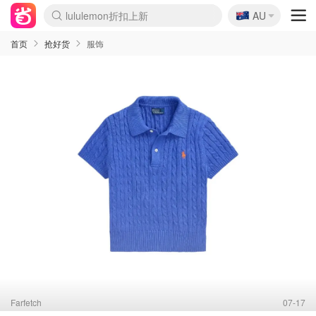
lululemon折扣上新
🇦🇺
AU
Sasa美妆护肤3.5折
SSENSE年中3折
FreshBeauty好价汇总
Cettire降价+叠9折
WWS Coles超市实拍
viagogo二手票捡漏
Myer超级周末1折
The Outnet奢牌1折起
David Jones 3折起
Flannels大牌1折
Perfumes Club护肤1折
AMIRO返校季6.2折
Amazon折扣汇总
eToro入金$200送$50
Amazon数码好物
ICONIC本周7.5折
ThedoubleF高奢地板价
Moose Knuckles 6折
丝芙兰5折起
EUFY官网3.7折起
Selenichast首饰2折
Trip机票酒店促销
YSL送5件彩妆礼
Amazon家居好物
Amazon美妆护肤
雅漾大喷$8
过敏原检测盒$33
伊索独家赠50ml沐浴露
科颜氏清仓3折
SEALIFE海洋馆门票6折
丝塔芙大白罐$16
订阅Newsletter送香薰
Cult Beauty 6.8折
Harrods圣诞日历2.3折
LN-CC奢牌私促3折
d'Alba空姐喷雾$16
EVE LOM套装逆天2折
Bernardelli独家4折
Adore Beauty 6折起
CT圣诞日历
Mytheresa奢品2.7折
Luxury Escapes 9折
Currentbody美容仪9折
MOON Garden Live
Roborock扫地机3.7折
Tingo Life水杯$24
Valentino官网5折
CR洗发护发6.3折
修丽可套装7.4折
Myer彩妆2件7折
GANNI官网4.5折
Stylevana韩妆4折
Tessabit高奢8.5折
OGX洗护4折
Amazon阿德莱德次日达
卡诗8.5折+赠礼
Philips Hue灯具8折
首页
抢好货
服饰
Farfetch
07-17