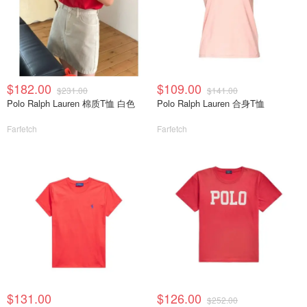
$182.00
$109.00
$231.00
$141.00
Polo Ralph Lauren 棉质T恤 白色
Polo Ralph Lauren 合身T恤
Farfetch
Farfetch
$131.00
$126.00
$252.00