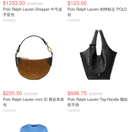
$1333.00
$123.00
$1658.00
Polo Ralph Lauren Shopper 中号皮
Polo Ralph Lauren 刺绣标志 POLO
手提包
衫
Farfetch
Farfetch
$235.50
$696.75
$423.00
$929.00
Polo Ralph Lauren mini ID 麂皮单肩
Polo Ralph Lauren Top-Handle 颗粒
包
纹手袋
Farfetch
Farfetch